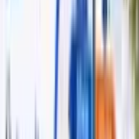
Rakipleriniz Arasından Sıyrılın