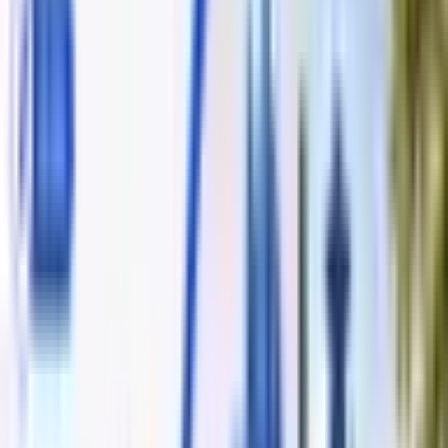
Aday Girişi
İlan Ver
Firma Girişi
Menu
Anasayfa
|
İş Rehberi
|
Tüm Bloglar
|
Rakipleriniz Arasından Sıyrılın