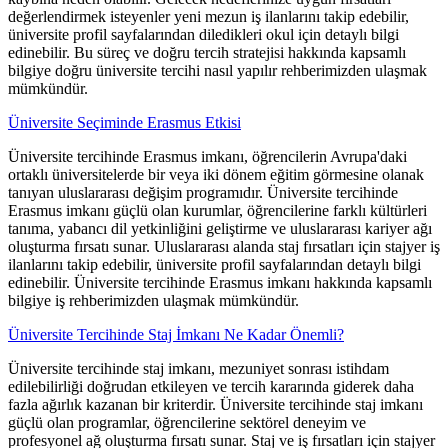
değerlendirmek isteyenler yeni mezun iş ilanlarını takip edebilir,
üniversite profil sayfalarından diledikleri okul için detaylı bilgi
edinebilir. Bu süreç ve doğru tercih stratejisi hakkında kapsamlı
bilgiye doğru üniversite tercihi nasıl yapılır rehberimizden ulaşmak
mümkündür.
Üniversite Seçiminde Erasmus Etkisi
Üniversite tercihinde Erasmus imkanı, öğrencilerin Avrupa'daki
ortaklı üniversitelerde bir veya iki dönem eğitim görmesine olanak
tanıyan uluslararası değişim programıdır. Üniversite tercihinde
Erasmus imkanı güçlü olan kurumlar, öğrencilerine farklı kültürleri
tanıma, yabancı dil yetkinliğini geliştirme ve uluslararası kariyer ağı
oluşturma fırsatı sunar. Uluslararası alanda staj fırsatları için stajyer iş
ilanlarını takip edebilir, üniversite profil sayfalarından detaylı bilgi
edinebilir. Üniversite tercihinde Erasmus imkanı hakkında kapsamlı
bilgiye iş rehberimizden ulaşmak mümkündür.
Üniversite Tercihinde Staj İmkanı Ne Kadar Önemli?
Üniversite tercihinde staj imkanı, mezuniyet sonrası istihdam
edilebilirliği doğrudan etkileyen ve tercih kararında giderek daha
fazla ağırlık kazanan bir kriterdir. Üniversite tercihinde staj imkanı
güçlü olan programlar, öğrencilerine sektörel deneyim ve
profesyonel ağ oluşturma fırsatı sunar. Staj ve iş fırsatları için stajyer