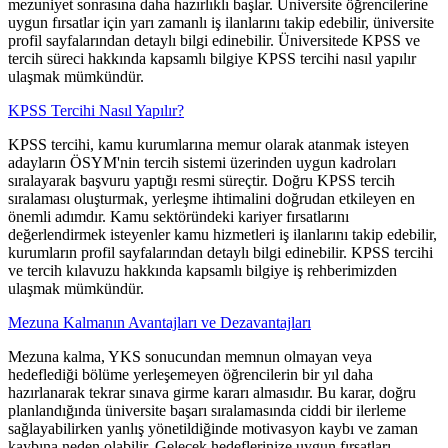
mezuniyet sonrasına daha hazırlıklı başlar. Üniversite öğrencilerine
uygun fırsatlar için yarı zamanlı iş ilanlarını takip edebilir, üniversite
profil sayfalarından detaylı bilgi edinebilir. Üniversitede KPSS ve
tercih süreci hakkında kapsamlı bilgiye KPSS tercihi nasıl yapılır
ulaşmak mümkündür.
KPSS Tercihi Nasıl Yapılır?
KPSS tercihi, kamu kurumlarına memur olarak atanmak isteyen
adayların ÖSYM'nin tercih sistemi üzerinden uygun kadroları
sıralayarak başvuru yaptığı resmi süreçtir. Doğru KPSS tercih
sıralaması oluşturmak, yerleşme ihtimalini doğrudan etkileyen en
önemli adımdır. Kamu sektöründeki kariyer fırsatlarını
değerlendirmek isteyenler kamu hizmetleri iş ilanlarını takip edebilir,
kurumların profil sayfalarından detaylı bilgi edinebilir. KPSS tercihi
ve tercih kılavuzu hakkında kapsamlı bilgiye iş rehberimizden
ulaşmak mümkündür.
Mezuna Kalmanın Avantajları ve Dezavantajları
Mezuna kalma, YKS sonucundan memnun olmayan veya
hedeflediği bölüme yerleşemeyen öğrencilerin bir yıl daha
hazırlanarak tekrar sınava girme kararı almasıdır. Bu karar, doğru
planlandığında üniversite başarı sıralamasında ciddi bir ilerleme
sağlayabilirken yanlış yönetildiğinde motivasyon kaybı ve zaman
kaybına neden olabilir. Gelecek hedeflerinize uygun fırsatları