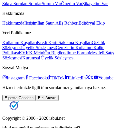
Sıkça Sorulan Sorular
Sorum Var
Önerim Var
Şikayetim Var
Hakkımızda
Hakkımızda
İletişim
İlan Satın Al
İş Rehberi
Editöryal Ekip
Veri Politikamız
Kullanım Koşulları
Kredi Kartı Saklama Koşulları
Gizlilik
Sözleşmesi
Üyelik Sözleşmesi
Çerezlerin Kullanımı
Kalite
Politikası
KVKK Metni
Ön Bilgilendirme Formu
Mesafeli Satış
Sözleşmesi
Kurumsal Üyelik Sözleşmesi
Sosyal Medya
Instagram
Facebook
TikTok
LinkedIn
X
Youtube
Hizmetlerimizle ilgili tüm sorularınızı yanıtlamaya hazırız.
E-posta Gönderin
Bizi Arayın
Copyright © 2006 -
2026
isbul.net
isbul.net
mobil uygulamasını
indirdiniz mi?