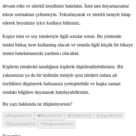
devam edin ve sürekli kendinize hatırlatın. İsmi tam duyamazsanız
tekrar sormaktan çelinmeyin. Tekrarlayarak ve sürekli ismiyle hitap
ederek beyninize iyice kodlaya bilirsiniz.
Kişiye isim ve soy isimleriyle ilgili sorular sorun. Bu yöntemle
ismini birkaç kere kullanmış olacak ve onunla ilgili küçük bir hikaye
ismini hatırlamanızda yardımcı olacaktır.
Kişilerin isimlerini tanıdığınız kişilerle ilişkilendirebilirsiniz. Bir
yakınınızın ya da bir ünlünün ismiyle aynı isimleri onlara ait
özellikleri düşünerek hafızanıza yerleştirebilir ve başka zaman
oradaki bilgilere dayanarak hatırlayabilirsiniz.
Bu yazı hakkında ne düşünüyorsun?
👍
Beğendim
%
0
❤️
Bayıldım
%
0
😄
Güldüm
%
0
😮
Şaşırdım
%
0
🤔
Düşündürdü
%
0
👎
Beğenmedim
%
0