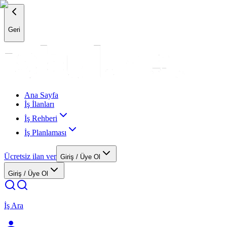
Geri
Ana Sayfa
İş İlanları
İş Rehberi
İş Planlaması
Ücretsiz ilan ver
Giriş / Üye Ol
Giriş / Üye Ol
İş Ara