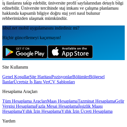
iş ilanlarını takip edebilir, üniversite profil sayfalarından detaylı bilgi
edinebilir. Üniversite tercihinde staj imkanı ve çalışma planlaması
hakkında kapsamlı bilgiye doğru staj yeri nasıl bulunur
rehberimizden ulaşmak mümkündür.
isbul.net
mobil uygulamаsını
indirdiniz mi?
Hiçbir güncellemeyi kaçırmayın!
Site Kullanımı
Genel Koşullar
Site Haritası
Pozisyonlar
Bölümler
Bölgesel
İlanlar
Ücretsiz İş İlanı Ver
CV Şablonları
Hesaplama Araçları
Tüm Hesaplama Araçları
Maaş Hesaplama
Tazminat Hesaplama
Gelir
Vergisi Hesaplama
Fazla Mesai Hesaplama
İşsizlik Maaşı
Hesaplama
Yıllık İzin Hesaplama
Yıllık İzin Ücreti Hesaplama
Yardım