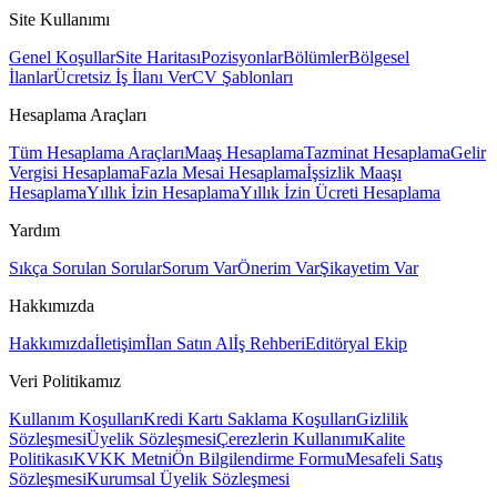
Site Kullanımı
Genel Koşullar
Site Haritası
Pozisyonlar
Bölümler
Bölgesel
İlanlar
Ücretsiz İş İlanı Ver
CV Şablonları
Hesaplama Araçları
Tüm Hesaplama Araçları
Maaş Hesaplama
Tazminat Hesaplama
Gelir
Vergisi Hesaplama
Fazla Mesai Hesaplama
İşsizlik Maaşı
Hesaplama
Yıllık İzin Hesaplama
Yıllık İzin Ücreti Hesaplama
Yardım
Sıkça Sorulan Sorular
Sorum Var
Önerim Var
Şikayetim Var
Hakkımızda
Hakkımızda
İletişim
İlan Satın Al
İş Rehberi
Editöryal Ekip
Veri Politikamız
Kullanım Koşulları
Kredi Kartı Saklama Koşulları
Gizlilik
Sözleşmesi
Üyelik Sözleşmesi
Çerezlerin Kullanımı
Kalite
Politikası
KVKK Metni
Ön Bilgilendirme Formu
Mesafeli Satış
Sözleşmesi
Kurumsal Üyelik Sözleşmesi