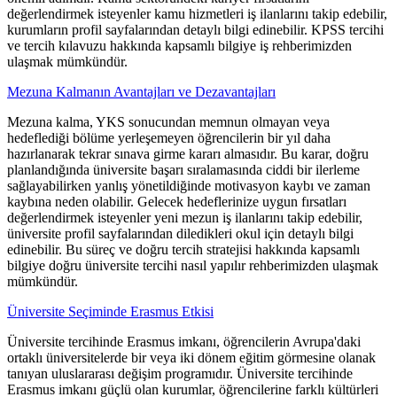
değerlendirmek isteyenler kamu hizmetleri iş ilanlarını takip edebilir,
kurumların profil sayfalarından detaylı bilgi edinebilir. KPSS tercihi
ve tercih kılavuzu hakkında kapsamlı bilgiye iş rehberimizden
ulaşmak mümkündür.
Mezuna Kalmanın Avantajları ve Dezavantajları
Mezuna kalma, YKS sonucundan memnun olmayan veya
hedeflediği bölüme yerleşemeyen öğrencilerin bir yıl daha
hazırlanarak tekrar sınava girme kararı almasıdır. Bu karar, doğru
planlandığında üniversite başarı sıralamasında ciddi bir ilerleme
sağlayabilirken yanlış yönetildiğinde motivasyon kaybı ve zaman
kaybına neden olabilir. Gelecek hedeflerinize uygun fırsatları
değerlendirmek isteyenler yeni mezun iş ilanlarını takip edebilir,
üniversite profil sayfalarından diledikleri okul için detaylı bilgi
edinebilir. Bu süreç ve doğru tercih stratejisi hakkında kapsamlı
bilgiye doğru üniversite tercihi nasıl yapılır rehberimizden ulaşmak
mümkündür.
Üniversite Seçiminde Erasmus Etkisi
Üniversite tercihinde Erasmus imkanı, öğrencilerin Avrupa'daki
ortaklı üniversitelerde bir veya iki dönem eğitim görmesine olanak
tanıyan uluslararası değişim programıdır. Üniversite tercihinde
Erasmus imkanı güçlü olan kurumlar, öğrencilerine farklı kültürleri