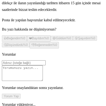
dilekçe ile ilanın yayınlandığı tarihten itibaren 15 gün içinde mesai
saatlerinde bizzat teslim edeceklerdir.
Posta ile yapılan başvurular kabul edilmeyecektir.
Bu yazı hakkında ne düşünüyorsun?
👍
Beğendim
%
0
❤️
Bayıldım
%
0
😄
Güldüm
%
0
😮
Şaşırdım
%
0
🤔
Düşündürdü
%
0
👎
Beğenmedim
%
0
Yorumlar
Yorumlar onaylandıktan sonra yayınlanır.
Yorum Yap
Yorumlar yükleniyor...