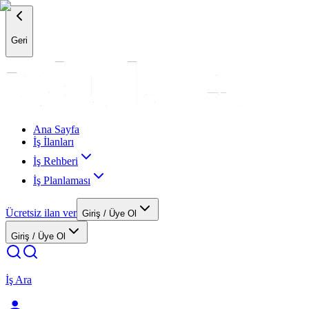
Geri
Ana Sayfa
İş İlanları
İş Rehberi
İş Planlaması
Ücretsiz ilan ver
Giriş / Üye Ol
Giriş / Üye Ol
İş Ara