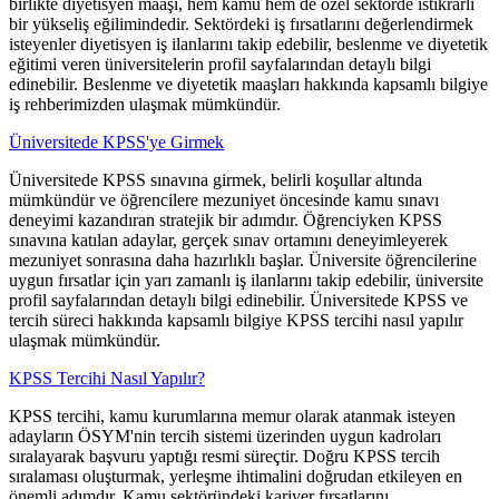
birlikte diyetisyen maaşı, hem kamu hem de özel sektörde istikrarlı
bir yükseliş eğilimindedir. Sektördeki iş fırsatlarını değerlendirmek
isteyenler diyetisyen iş ilanlarını takip edebilir, beslenme ve diyetetik
eğitimi veren üniversitelerin profil sayfalarından detaylı bilgi
edinebilir. Beslenme ve diyetetik maaşları hakkında kapsamlı bilgiye
iş rehberimizden ulaşmak mümkündür.
Üniversitede KPSS'ye Girmek
Üniversitede KPSS sınavına girmek, belirli koşullar altında
mümkündür ve öğrencilere mezuniyet öncesinde kamu sınavı
deneyimi kazandıran stratejik bir adımdır. Öğrenciyken KPSS
sınavına katılan adaylar, gerçek sınav ortamını deneyimleyerek
mezuniyet sonrasına daha hazırlıklı başlar. Üniversite öğrencilerine
uygun fırsatlar için yarı zamanlı iş ilanlarını takip edebilir, üniversite
profil sayfalarından detaylı bilgi edinebilir. Üniversitede KPSS ve
tercih süreci hakkında kapsamlı bilgiye KPSS tercihi nasıl yapılır
ulaşmak mümkündür.
KPSS Tercihi Nasıl Yapılır?
KPSS tercihi, kamu kurumlarına memur olarak atanmak isteyen
adayların ÖSYM'nin tercih sistemi üzerinden uygun kadroları
sıralayarak başvuru yaptığı resmi süreçtir. Doğru KPSS tercih
sıralaması oluşturmak, yerleşme ihtimalini doğrudan etkileyen en
önemli adımdır. Kamu sektöründeki kariyer fırsatlarını