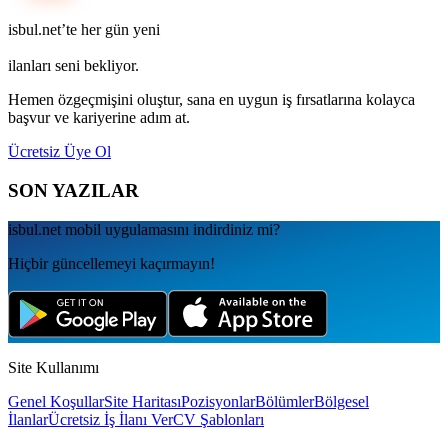
isbul.net’te her gün yeni
ilanları seni bekliyor.
Hemen özgeçmişini oluştur, sana en uygun iş fırsatlarına kolayca
başvur ve kariyerine adım at.
Ücretsiz Üye Ol
SON YAZILAR
isbul.net
mobil uygulamаsını
indirdiniz mi?
Hiçbir güncellemeyi kaçırmayın!
Site Kullanımı
Genel Koşullar
Site Haritası
Pozisyonlar
Bölümler
Bölgesel
İlanlar
Ücretsiz İş İlanı Ver
CV Şablonları