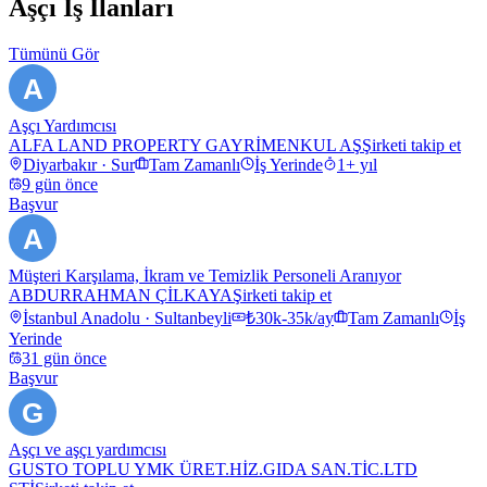
Aşçı
İş İlanları
Tümünü Gör
A
Aşçı Yardımcısı
ALFA LAND PROPERTY GAYRİMENKUL AŞ
Şirketi takip et
Diyarbakır · Sur
Tam Zamanlı
İş Yerinde
1+ yıl
9 gün önce
Başvur
A
Müşteri Karşılama, İkram ve Temizlik Personeli Aranıyor
ABDURRAHMAN ÇİLKAYA
Şirketi takip et
İstanbul Anadolu · Sultanbeyli
₺30k-35k/ay
Tam Zamanlı
İş
Yerinde
31 gün önce
Başvur
G
Aşçı ve aşçı yardımcısı
GUSTO TOPLU YMK ÜRET.HİZ.GIDA SAN.TİC.LTD