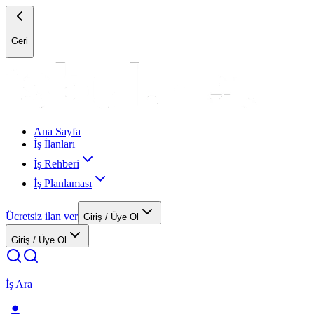
Geri
Ana Sayfa
İş İlanları
İş Rehberi
İş Planlaması
Ücretsiz ilan ver
Giriş / Üye Ol
Giriş / Üye Ol
İş Ara