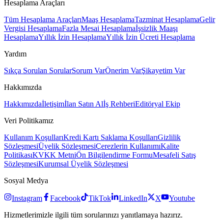
Hesaplama Araçları
Tüm Hesaplama Araçları
Maaş Hesaplama
Tazminat Hesaplama
Gelir
Vergisi Hesaplama
Fazla Mesai Hesaplama
İşsizlik Maaşı
Hesaplama
Yıllık İzin Hesaplama
Yıllık İzin Ücreti Hesaplama
Yardım
Sıkça Sorulan Sorular
Sorum Var
Önerim Var
Şikayetim Var
Hakkımızda
Hakkımızda
İletişim
İlan Satın Al
İş Rehberi
Editöryal Ekip
Veri Politikamız
Kullanım Koşulları
Kredi Kartı Saklama Koşulları
Gizlilik
Sözleşmesi
Üyelik Sözleşmesi
Çerezlerin Kullanımı
Kalite
Politikası
KVKK Metni
Ön Bilgilendirme Formu
Mesafeli Satış
Sözleşmesi
Kurumsal Üyelik Sözleşmesi
Sosyal Medya
Instagram
Facebook
TikTok
LinkedIn
X
Youtube
Hizmetlerimizle ilgili tüm sorularınızı yanıtlamaya hazırız.