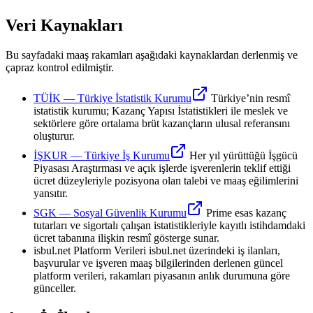
Veri Kaynakları
Bu sayfadaki maaş rakamları aşağıdaki kaynaklardan derlenmiş ve
çapraz kontrol edilmiştir.
TÜİK
—
Türkiye İstatistik Kurumu
Türkiye’nin resmî
istatistik kurumu; Kazanç Yapısı İstatistikleri ile meslek ve
sektörlere göre ortalama brüt kazançların ulusal referansını
oluşturur.
İŞKUR
—
Türkiye İş Kurumu
Her yıl yürüttüğü İşgücü
Piyasası Araştırması ve açık işlerde işverenlerin teklif ettiği
ücret düzeyleriyle pozisyona olan talebi ve maaş eğilimlerini
yansıtır.
SGK
—
Sosyal Güvenlik Kurumu
Prime esas kazanç
tutarları ve sigortalı çalışan istatistikleriyle kayıtlı istihdamdaki
ücret tabanına ilişkin resmî gösterge sunar.
isbul.net Platform Verileri
isbul.net üzerindeki iş ilanları,
başvurular ve işveren maaş bilgilerinden derlenen güncel
platform verileri, rakamları piyasanın anlık durumuna göre
günceller.