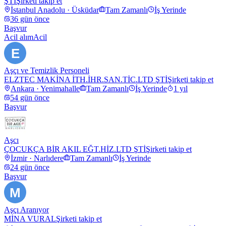
ŞTİ
Şirketi takip et
İstanbul Anadolu · Üsküdar
Tam Zamanlı
İş Yerinde
36 gün önce
Başvur
Acil alım
Acil
E
Aşçı ve Temizlik Personeli
ELZTEC MAKİNA İTH.İHR.SAN.TİC.LTD ŞTİ
Şirketi takip et
Ankara · Yenimahalle
Tam Zamanlı
İş Yerinde
1 yıl
54 gün önce
Başvur
Aşcı
ÇOCUKÇA BİR AKIL EĞT.HİZ.LTD ŞTİ
Şirketi takip et
İzmir · Narlıdere
Tam Zamanlı
İş Yerinde
24 gün önce
Başvur
M
Aşçı Aranıyor
MİNA VURAL
Şirketi takip et