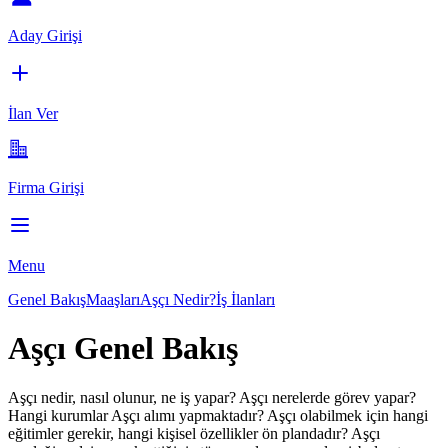
Aday Girişi
İlan Ver
Firma Girişi
Menu
Genel Bakış
Maaşları
Aşçı Nedir?
İş İlanları
Aşçı Genel Bakış
Aşçı
nedir, nasıl olunur, ne iş yapar?
Aşçı
nerelerde görev yapar?
Hangi kurumlar
Aşçı
alımı yapmaktadır?
Aşçı
olabilmek için hangi
eğitimler gerekir, hangi kişisel özellikler ön plandadır?
Aşçı