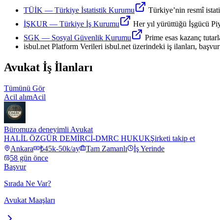
TÜİK
—
Türkiye İstatistik Kurumu
Türkiye’nin resmî istati
İŞKUR
—
Türkiye İş Kurumu
Her yıl yürüttüğü İşgücü Piya
SGK
—
Sosyal Güvenlik Kurumu
Prime esas kazanç tutarla
isbul.net Platform Verileri
isbul.net üzerindeki iş ilanları, başv
Avukat
İş İlanları
Tümünü Gör
Acil alım
Acil
Büromuza deneyimli Avukat
HALİL ÖZGÜR DEMİRCİ-DMRC HUKUK
Şirketi takip et
Ankara
₺45k-50k/ay
Tam Zamanlı
İş Yerinde
58 gün önce
Başvur
Sırada Ne Var?
Avukat Maaşları