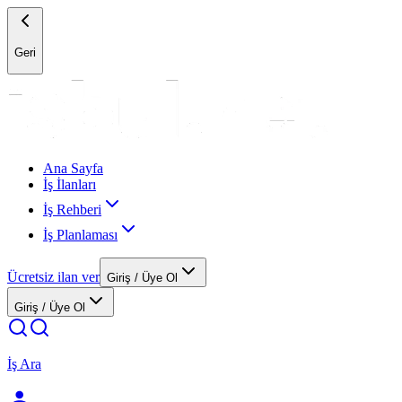
Geri
Ana Sayfa
İş İlanları
İş Rehberi
İş Planlaması
Ücretsiz ilan ver
Giriş / Üye Ol
Giriş / Üye Ol
İş Ara