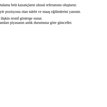
talama brüt kazançların ulusal referansını oluşturur.
iyle pozisyona olan talebi ve maaş eğilimlerini yansıtır.
a ilişkin resmî gösterge sunar.
rakamları piyasanın anlık durumuna göre günceller.