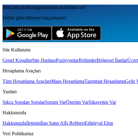
isbul.net
mobil uygulamаsını
indirdiniz mi?
Hiçbir güncellemeyi kaçırmayın!
Site Kullanımı
Genel Koşullar
Site Haritası
Pozisyonlar
Bölümler
Bölgesel İlanlar
Ücret
Hesaplama Araçları
Tüm Hesaplama Araçları
Maaş Hesaplama
Tazminat Hesaplama
Gelir 
Yardım
Sıkça Sorulan Sorular
Sorum Var
Önerim Var
Şikayetim Var
Hakkımızda
Hakkımızda
İletişim
İlan Satın Al
İş Rehberi
Editöryal Ekip
Veri Politikamız