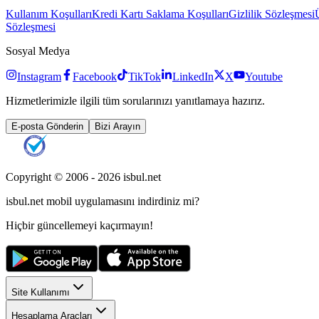
Kullanım Koşulları
Kredi Kartı Saklama Koşulları
Gizlilik Sözleşmesi
Sözleşmesi
Sosyal Medya
Instagram
Facebook
TikTok
LinkedIn
X
Youtube
Hizmetlerimizle ilgili tüm sorularınızı yanıtlamaya hazırız.
E-posta Gönderin
Bizi Arayın
Copyright © 2006 -
2026
isbul.net
isbul.net
mobil uygulamasını
indirdiniz mi?
Hiçbir güncellemeyi kaçırmayın!
Site Kullanımı
Hesaplama Araçları