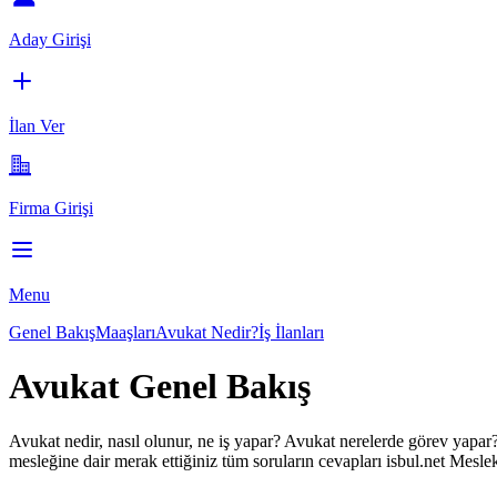
Aday Girişi
İlan Ver
Firma Girişi
Menu
Genel Bakış
Maaşları
Avukat Nedir?
İş İlanları
Avukat Genel Bakış
Avukat
nedir, nasıl olunur, ne iş yapar?
Avukat
nerelerde görev yapar
mesleğine dair merak ettiğiniz tüm soruların cevapları isbul.net Meslek