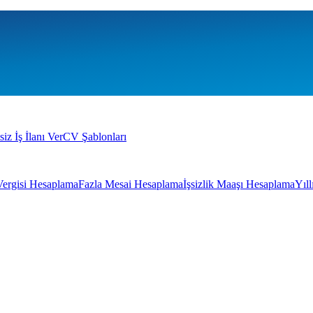
siz İş İlanı Ver
CV Şablonları
Vergisi Hesaplama
Fazla Mesai Hesaplama
İşsizlik Maaşı Hesaplama
Yıl