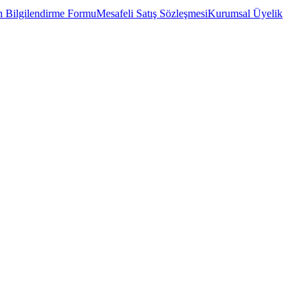
 Bilgilendirme Formu
Mesafeli Satış Sözleşmesi
Kurumsal Üyelik