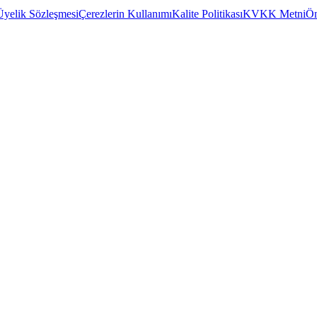
Üyelik Sözleşmesi
Çerezlerin Kullanımı
Kalite Politikası
KVKK Metni
Ön