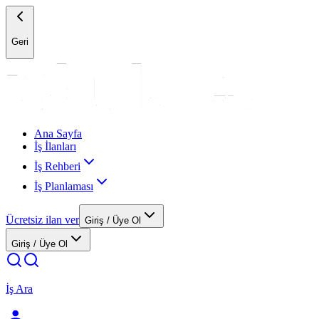
Geri
Ana Sayfa
İş İlanları
İş Rehberi
İş Planlaması
Ücretsiz ilan ver
Giriş / Üye Ol
Giriş / Üye Ol
İş Ara