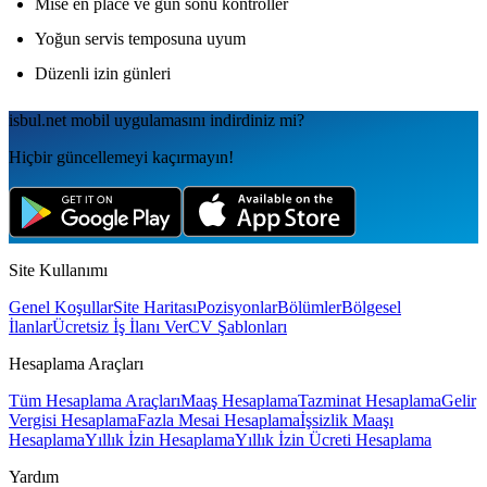
Mise en place ve gün sonu kontroller
Yoğun servis temposuna uyum
Düzenli izin günleri
isbul.net
mobil uygulamаsını
indirdiniz mi?
Hiçbir güncellemeyi kaçırmayın!
Site Kullanımı
Genel Koşullar
Site Haritası
Pozisyonlar
Bölümler
Bölgesel
İlanlar
Ücretsiz İş İlanı Ver
CV Şablonları
Hesaplama Araçları
Tüm Hesaplama Araçları
Maaş Hesaplama
Tazminat Hesaplama
Gelir
Vergisi Hesaplama
Fazla Mesai Hesaplama
İşsizlik Maaşı
Hesaplama
Yıllık İzin Hesaplama
Yıllık İzin Ücreti Hesaplama
Yardım