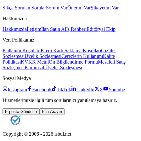
Sıkça Sorulan Sorular
Sorum Var
Önerim Var
Şikayetim Var
Hakkımızda
Hakkımızda
İletişim
İlan Satın Al
İş Rehberi
Editöryal Ekip
Veri Politikamız
Kullanım Koşulları
Kredi Kartı Saklama Koşulları
Gizlilik
Sözleşmesi
Üyelik Sözleşmesi
Çerezlerin Kullanımı
Kalite
Politikası
KVKK Metni
Ön Bilgilendirme Formu
Mesafeli Satış
Sözleşmesi
Kurumsal Üyelik Sözleşmesi
Sosyal Medya
Instagram
Facebook
TikTok
LinkedIn
X
Youtube
Hizmetlerimizle ilgili tüm sorularınızı yanıtlamaya hazırız.
E-posta Gönderin
Bizi Arayın
Copyright © 2006 -
2026
isbul.net