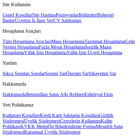
Site Kullanımı
Genel Koşullar
Site Haritası
Pozisyonlar
Bölümler
Bölgesel
İlanlar
Ücretsiz İş İlanı Ver
CV Şablonları
Hesaplama Araçları
Tüm Hesaplama Araçları
Maaş Hesaplama
Tazminat Hesaplama
Gelir
Vergisi Hesaplama
Fazla Mesai Hesaplama
İşsizlik Maaşı
Hesaplama
Yıllık İzin Hesaplama
Yıllık İzin Ücreti Hesaplama
Yardım
Sıkça Sorulan Sorular
Sorum Var
Önerim Var
Şikayetim Var
Hakkımızda
Hakkımızda
İletişim
İlan Satın Al
İş Rehberi
Editöryal Ekip
Veri Politikamız
Kullanım Koşulları
Kredi Kartı Saklama Koşulları
Gizlilik
Sözleşmesi
Üyelik Sözleşmesi
Çerezlerin Kullanımı
Kalite
Politikası
KVKK Metni
Ön Bilgilendirme Formu
Mesafeli Satış
Sözleşmesi
Kurumsal Üyelik Sözleşmesi