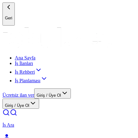
Geri
Ana Sayfa
İş İlanları
İş Rehberi
İş Planlaması
Ücretsiz ilan ver
Giriş / Üye Ol
Giriş / Üye Ol
İş Ara