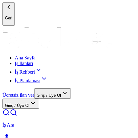
Geri
Ana Sayfa
İş İlanları
İş Rehberi
İş Planlaması
Ücretsiz ilan ver
Giriş / Üye Ol
Giriş / Üye Ol
İş Ara