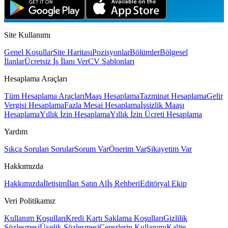
Site Kullanımı
Genel Koşullar
Site Haritası
Pozisyonlar
Bölümler
Bölgesel
İlanlar
Ücretsiz İş İlanı Ver
CV Şablonları
Hesaplama Araçları
Tüm Hesaplama Araçları
Maaş Hesaplama
Tazminat Hesaplama
Gelir
Vergisi Hesaplama
Fazla Mesai Hesaplama
İşsizlik Maaşı
Hesaplama
Yıllık İzin Hesaplama
Yıllık İzin Ücreti Hesaplama
Yardım
Sıkça Sorulan Sorular
Sorum Var
Önerim Var
Şikayetim Var
Hakkımızda
Hakkımızda
İletişim
İlan Satın Al
İş Rehberi
Editöryal Ekip
Veri Politikamız
Kullanım Koşulları
Kredi Kartı Saklama Koşulları
Gizlilik
Sözleşmesi
Üyelik Sözleşmesi
Çerezlerin Kullanımı
Kalite