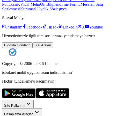
Politikası
KVKK Metni
Ön Bilgilendirme Formu
Mesafeli Satış
Sözleşmesi
Kurumsal Üyelik Sözleşmesi
Sosyal Medya
Instagram
Facebook
TikTok
LinkedIn
X
Youtube
Hizmetlerimizle ilgili tüm sorularınızı yanıtlamaya hazırız.
E-posta Gönderin
Bizi Arayın
Copyright © 2006 -
2026
isbul.net
isbul.net
mobil uygulamasını
indirdiniz mi?
Hiçbir güncellemeyi kaçırmayın!
Site Kullanımı
Hesaplama Araçları