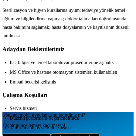
Sterilizasyon ve hijyen kurallarına uyum; tedaviye yönelik temel
eğitim ve bilgilendirme yapmak; doktor talimatları doğrultusunda
hasta bakımını sağlamak; hasta dosyalarının ve kayıtlarının düzenli
tutulması.
Adaydan Beklentilerimiz
İlaç bilgisi ve temel laboratuvar prosedürlerine aşinalık
MS Office ve hastane otomasyon sistemleri kullanabilen
Empati becerisi gelişmiş
Çalışma Koşulları
Servis hizmeti
isbul.net
mobil uygulamаsını
indirdiniz mi?
Düzenli performans değerlendirmesi
Hiçbir güncellemeyi kaçırmayın!
Tam zamanlı, iş yerinde çalışma