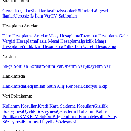
Site Kullanımı
Genel Koşullar
Site Haritası
Pozisyonlar
Bölümler
Bölgesel
İlanlar
Ücretsiz İş İlanı Ver
CV Şablonları
Hesaplama Araçları
Tüm Hesaplama Araçları
Maaş Hesaplama
Tazminat Hesaplama
Gelir
Vergisi Hesaplama
Fazla Mesai Hesaplama
İşsizlik Maaşı
Hesaplama
Yıllık İzin Hesaplama
Yıllık İzin Ücreti Hesaplama
Yardım
Sıkça Sorulan Sorular
Sorum Var
Önerim Var
Şikayetim Var
Hakkımızda
Hakkımızda
İletişim
İlan Satın Al
İş Rehberi
Editöryal Ekip
Veri Politikamız
Kullanım Koşulları
Kredi Kartı Saklama Koşulları
Gizlilik
Sözleşmesi
Üyelik Sözleşmesi
Çerezlerin Kullanımı
Kalite
Politikası
KVKK Metni
Ön Bilgilendirme Formu
Mesafeli Satış
Sözleşmesi
Kurumsal Üyelik Sözleşmesi