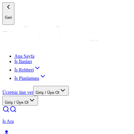
Geri
Ana Sayfa
İş İlanları
İş Rehberi
İş Planlaması
Ücretsiz ilan ver
Giriş / Üye Ol
Giriş / Üye Ol
İş Ara