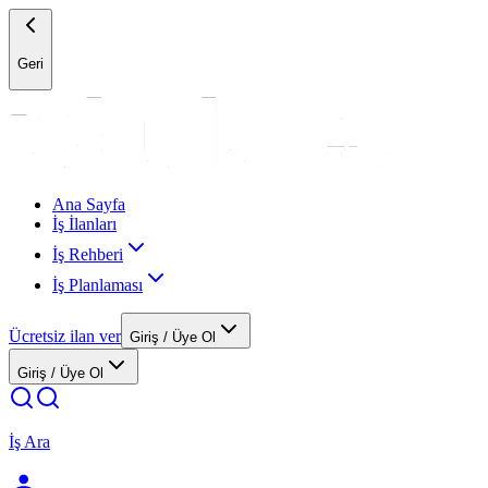
Geri
Ana Sayfa
İş İlanları
İş Rehberi
İş Planlaması
Ücretsiz ilan ver
Giriş / Üye Ol
Giriş / Üye Ol
İş Ara