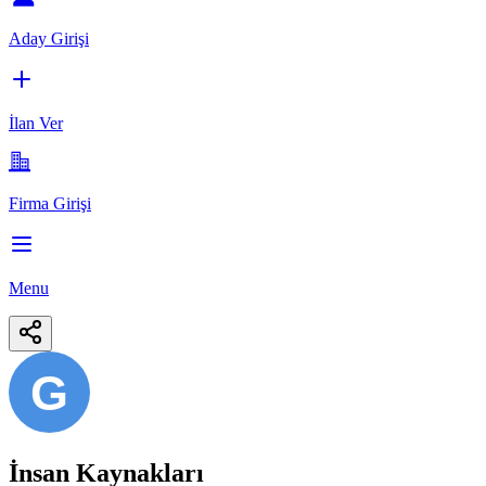
Aday Girişi
İlan Ver
Firma Girişi
Menu
G
İnsan Kaynakları