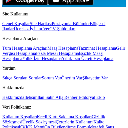
Site Kullanımı
Genel Koşullar
Site Haritası
Pozisyonlar
Bölümler
Bölgesel
İlanlar
Ücretsiz İş İlanı Ver
CV Şablonları
Hesaplama Araçları
Tüm Hesaplama Araçları
Maaş Hesaplama
Tazminat Hesaplama
Gelir
Vergisi Hesaplama
Fazla Mesai Hesaplama
İşsizlik Maaşı
Hesaplama
Yıllık İzin Hesaplama
Yıllık İzin Ücreti Hesaplama
Yardım
Sıkça Sorulan Sorular
Sorum Var
Önerim Var
Şikayetim Var
Hakkımızda
Hakkımızda
İletişim
İlan Satın Al
İş Rehberi
Editöryal Ekip
Veri Politikamız
Kullanım Koşulları
Kredi Kartı Saklama Koşulları
Gizlilik
Sözleşmesi
Üyelik Sözleşmesi
Çerezlerin Kullanımı
Kalite
Politikası
KVKK Metni
Ön Bilgilendirme Formu
Mesafeli Satış