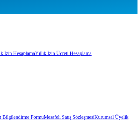
lık İzin Hesaplama
Yıllık İzin Ücreti Hesaplama
 Bilgilendirme Formu
Mesafeli Satış Sözleşmesi
Kurumsal Üyelik