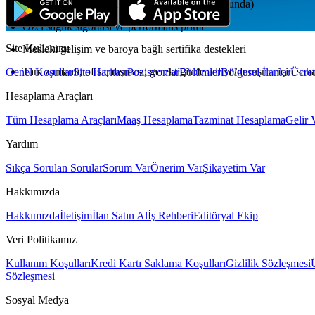
Hibrit çalışma esnekliği (dava/duruşma yokluğunda)
Özel sağlık sigortası ve performans primi
Site Kullanımı
Mesleki gelişim ve baroya bağlı sertifika destekleri
Tam zamanlı, ofis çalışması; gerektiğinde adliye/duruşma için sah
Genel Koşullar
Site Haritası
Pozisyonlar
Bölümler
Bölgesel İlanlar
Ücret
Hesaplama Araçları
Tüm Hesaplama Araçları
Maaş Hesaplama
Tazminat Hesaplama
Gelir 
Yardım
Sıkça Sorulan Sorular
Sorum Var
Önerim Var
Şikayetim Var
Hakkımızda
Hakkımızda
İletişim
İlan Satın Al
İş Rehberi
Editöryal Ekip
Veri Politikamız
Kullanım Koşulları
Kredi Kartı Saklama Koşulları
Gizlilik Sözleşmesi
Sözleşmesi
Sosyal Medya