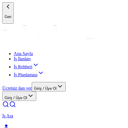
Geri
Ana Sayfa
İş İlanları
İş Rehberi
İş Planlaması
Ücretsiz ilan ver
Giriş / Üye Ol
Giriş / Üye Ol
İş Ara