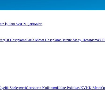
a
siz İş İlanı Ver
CV Şablonları
Vergisi Hesaplama
Fazla Mesai Hesaplama
İşsizlik Maaşı Hesaplama
Yıl
Üyelik Sözleşmesi
Çerezlerin Kullanımı
Kalite Politikası
KVKK Metni
Ön