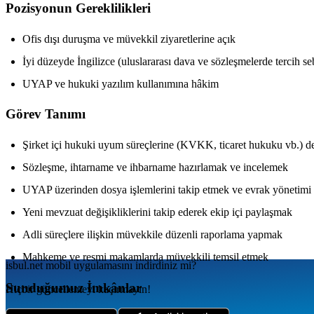
Pozisyonun Gereklilikleri
Ofis dışı duruşma ve müvekkil ziyaretlerine açık
İyi düzeyde İngilizce (uluslararası dava ve sözleşmelerde tercih se
UYAP ve hukuki yazılım kullanımına hâkim
Görev Tanımı
Şirket içi hukuki uyum süreçlerine (KVKK, ticaret hukuku vb.) d
Sözleşme, ihtarname ve ihbarname hazırlamak ve incelemek
UYAP üzerinden dosya işlemlerini takip etmek ve evrak yönetimi
Yeni mevzuat değişikliklerini takip ederek ekip içi paylaşmak
Adli süreçlere ilişkin müvekkile düzenli raporlama yapmak
Mahkeme ve resmi makamlarda müvekkili temsil etmek
isbul.net
mobil uygulamаsını
indirdiniz mi?
Sunduğumuz İmkânlar
Hiçbir güncellemeyi kaçırmayın!