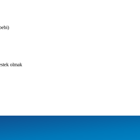
bebi)
estek olmak