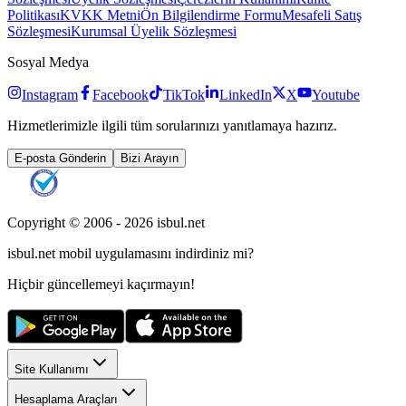
Politikası
KVKK Metni
Ön Bilgilendirme Formu
Mesafeli Satış
Sözleşmesi
Kurumsal Üyelik Sözleşmesi
Sosyal Medya
Instagram
Facebook
TikTok
LinkedIn
X
Youtube
Hizmetlerimizle ilgili tüm sorularınızı yanıtlamaya hazırız.
E-posta Gönderin
Bizi Arayın
Copyright © 2006 -
2026
isbul.net
isbul.net
mobil uygulamasını
indirdiniz mi?
Hiçbir güncellemeyi kaçırmayın!
Site Kullanımı
Hesaplama Araçları