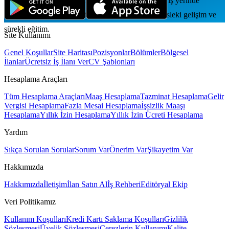
Düzenli performans değerlendirmesi; tam zamanlı, iş yerinde
çalışma; özel sağlık sigortası ve yemek desteği; mesleki gelişim ve
sürekli eğitim.
Site Kullanımı
Genel Koşullar
Site Haritası
Pozisyonlar
Bölümler
Bölgesel
İlanlar
Ücretsiz İş İlanı Ver
CV Şablonları
Hesaplama Araçları
Tüm Hesaplama Araçları
Maaş Hesaplama
Tazminat Hesaplama
Gelir
Vergisi Hesaplama
Fazla Mesai Hesaplama
İşsizlik Maaşı
Hesaplama
Yıllık İzin Hesaplama
Yıllık İzin Ücreti Hesaplama
Yardım
Sıkça Sorulan Sorular
Sorum Var
Önerim Var
Şikayetim Var
Hakkımızda
Hakkımızda
İletişim
İlan Satın Al
İş Rehberi
Editöryal Ekip
Veri Politikamız
Kullanım Koşulları
Kredi Kartı Saklama Koşulları
Gizlilik
Sözleşmesi
Üyelik Sözleşmesi
Çerezlerin Kullanımı
Kalite