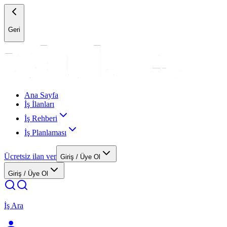
Geri
Ana Sayfa
İş İlanları
İş Rehberi
İş Planlaması
Ücretsiz ilan ver
Giriş / Üye Ol
Giriş / Üye Ol
İş Ara