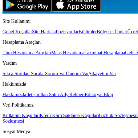
Site Kullanımı
Genel Koşullar
Site Haritası
Pozisyonlar
Bölümler
Bölgesel İlanlar
Ücret
Hesaplama Araçları
Tüm Hesaplama Araçları
Maaş Hesaplama
Tazminat Hesaplama
Gelir 
Yardım
Sıkça Sorulan Sorular
Sorum Var
Önerim Var
Şikayetim Var
Hakkımızda
Hakkımızda
İletişim
İlan Satın Al
İş Rehberi
Editöryal Ekip
Veri Politikamız
Kullanım Koşulları
Kredi Kartı Saklama Koşulları
Gizlilik Sözleşmesi
Sözleşmesi
Sosyal Medya