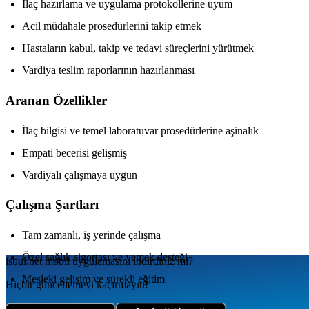
İlaç hazırlama ve uygulama protokollerine uyum
Acil müdahale prosedürlerini takip etmek
Hastaların kabul, takip ve tedavi süreçlerini yürütmek
Vardiya teslim raporlarının hazırlanması
Aranan Özellikler
İlaç bilgisi ve temel laboratuvar prosedürlerine aşinalık
Empati becerisi gelişmiş
Vardiyalı çalışmaya uygun
Çalışma Şartları
Tam zamanlı, iş yerinde çalışma
Özel sağlık sigortası ve yemek desteği
isbul.net
mobil uygulamаsını
indirdiniz mi?
Mesleki gelişim ve sürekli eğitim
Hiçbir güncellemeyi kaçırmayın!