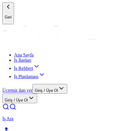
Geri
Ana Sayfa
İş İlanları
İş Rehberi
İş Planlaması
Ücretsiz ilan ver
Giriş / Üye Ol
Giriş / Üye Ol
İş Ara