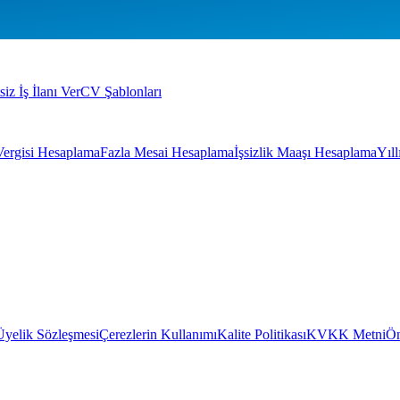
siz İş İlanı Ver
CV Şablonları
Vergisi Hesaplama
Fazla Mesai Hesaplama
İşsizlik Maaşı Hesaplama
Yıl
Üyelik Sözleşmesi
Çerezlerin Kullanımı
Kalite Politikası
KVKK Metni
Ön