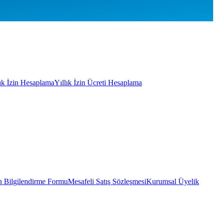
lık İzin Hesaplama
Yıllık İzin Ücreti Hesaplama
 Bilgilendirme Formu
Mesafeli Satış Sözleşmesi
Kurumsal Üyelik