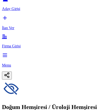
Aday Girişi
İlan Ver
Firma Girişi
Menu
Doğum Hemşiresi / Üroloji Hemşiresi