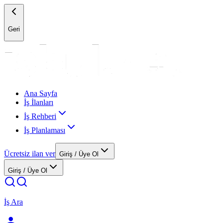
Geri
Ana Sayfa
İş İlanları
İş Rehberi
İş Planlaması
Ücretsiz ilan ver
Giriş / Üye Ol
Giriş / Üye Ol
İş Ara