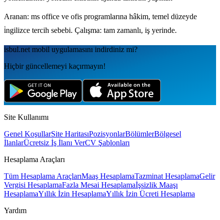
Aranan: ms office ve ofis programlarına hâkim, temel düzeyde
i̇ngilizce tercih sebebi. Çalışma: tam zamanlı, iş yerinde.
isbul.net
mobil uygulamаsını
indirdiniz mi?
Hiçbir güncellemeyi kaçırmayın!
Site Kullanımı
Genel Koşullar
Site Haritası
Pozisyonlar
Bölümler
Bölgesel
İlanlar
Ücretsiz İş İlanı Ver
CV Şablonları
Hesaplama Araçları
Tüm Hesaplama Araçları
Maaş Hesaplama
Tazminat Hesaplama
Gelir
Vergisi Hesaplama
Fazla Mesai Hesaplama
İşsizlik Maaşı
Hesaplama
Yıllık İzin Hesaplama
Yıllık İzin Ücreti Hesaplama
Yardım