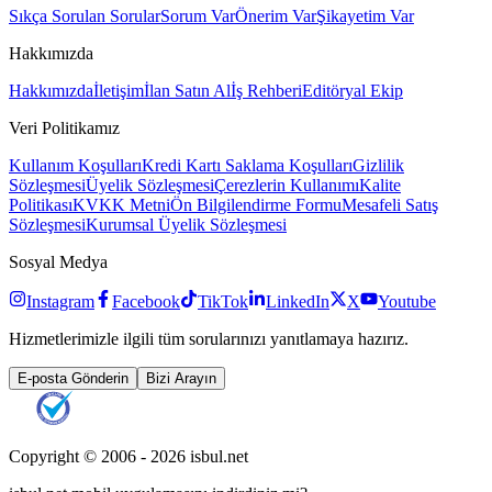
Sıkça Sorulan Sorular
Sorum Var
Önerim Var
Şikayetim Var
Hakkımızda
Hakkımızda
İletişim
İlan Satın Al
İş Rehberi
Editöryal Ekip
Veri Politikamız
Kullanım Koşulları
Kredi Kartı Saklama Koşulları
Gizlilik
Sözleşmesi
Üyelik Sözleşmesi
Çerezlerin Kullanımı
Kalite
Politikası
KVKK Metni
Ön Bilgilendirme Formu
Mesafeli Satış
Sözleşmesi
Kurumsal Üyelik Sözleşmesi
Sosyal Medya
Instagram
Facebook
TikTok
LinkedIn
X
Youtube
Hizmetlerimizle ilgili tüm sorularınızı yanıtlamaya hazırız.
E-posta Gönderin
Bizi Arayın
Copyright © 2006 -
2026
isbul.net