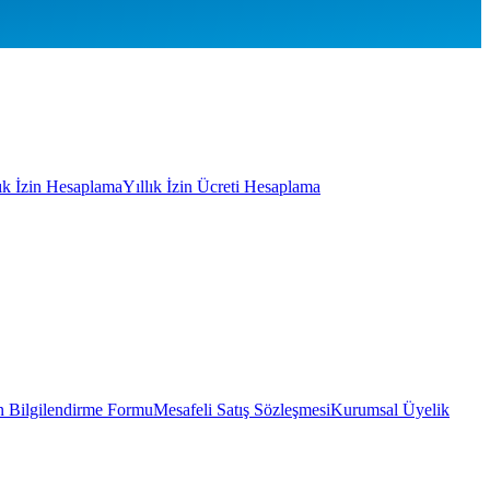
lık İzin Hesaplama
Yıllık İzin Ücreti Hesaplama
 Bilgilendirme Formu
Mesafeli Satış Sözleşmesi
Kurumsal Üyelik