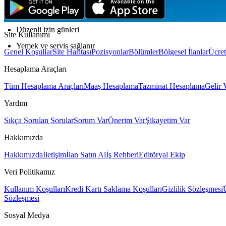
Tam zamanlı, iş yerinde, dönüşümlü vardiya
Düzenli izin günleri
Site Kullanımı
Yemek ve servis sağlanır
Genel Koşullar
Site Haritası
Pozisyonlar
Bölümler
Bölgesel İlanlar
Ücret
Hesaplama Araçları
Tüm Hesaplama Araçları
Maaş Hesaplama
Tazminat Hesaplama
Gelir 
Yardım
Sıkça Sorulan Sorular
Sorum Var
Önerim Var
Şikayetim Var
Hakkımızda
Hakkımızda
İletişim
İlan Satın Al
İş Rehberi
Editöryal Ekip
Veri Politikamız
Kullanım Koşulları
Kredi Kartı Saklama Koşulları
Gizlilik Sözleşmesi
Sözleşmesi
Sosyal Medya