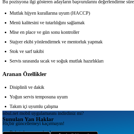
Bu pozisyona ilgi gösteren adayların başvurularını değerlendirme süre
Mutfak hijyen kurallarına uyum (HACCP)
Menü kalitesini ve tutarlılığını sağlamak
Mise en place ve gün sonu kontroller
Stajyer ekibi yönlendirmek ve mentorluk yapmak
Stok ve sarf takibi
Servis sırasında sıcak ve soğuk mutfak hazırlıkları
Aranan Özellikler
Disiplinli ve dakik
Yoğun servis temposuna uyum
Takım içi uyumlu çalışma
isbul.net
mobil uygulamаsını
indirdiniz mi?
Sunulan Yan Haklar
Hiçbir güncellemeyi kaçırmayın!
Bahşiş havuzuna katılım