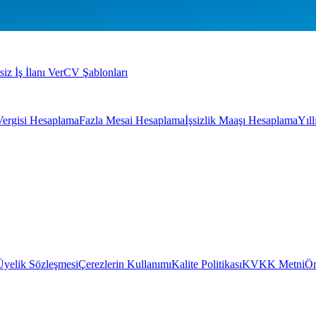
siz İş İlanı Ver
CV Şablonları
Vergisi Hesaplama
Fazla Mesai Hesaplama
İşsizlik Maaşı Hesaplama
Yıl
Üyelik Sözleşmesi
Çerezlerin Kullanımı
Kalite Politikası
KVKK Metni
Ön