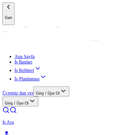
Geri
Ana Sayfa
İş İlanları
İş Rehberi
İş Planlaması
Ücretsiz ilan ver
Giriş / Üye Ol
Giriş / Üye Ol
İş Ara