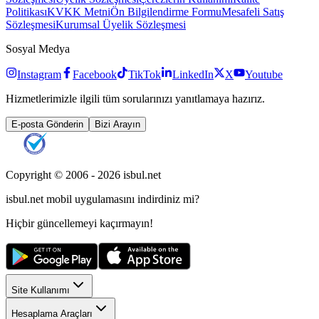
Politikası
KVKK Metni
Ön Bilgilendirme Formu
Mesafeli Satış
Sözleşmesi
Kurumsal Üyelik Sözleşmesi
Sosyal Medya
Instagram
Facebook
TikTok
LinkedIn
X
Youtube
Hizmetlerimizle ilgili tüm sorularınızı yanıtlamaya hazırız.
E-posta Gönderin
Bizi Arayın
Copyright © 2006 -
2026
isbul.net
isbul.net
mobil uygulamasını
indirdiniz mi?
Hiçbir güncellemeyi kaçırmayın!
Site Kullanımı
Hesaplama Araçları