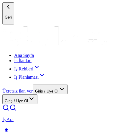
Geri
Ana Sayfa
İş İlanları
İş Rehberi
İş Planlaması
Ücretsiz ilan ver
Giriş / Üye Ol
Giriş / Üye Ol
İş Ara