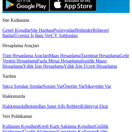
Site Kullanımı
Genel Koşullar
Site Haritası
Pozisyonlar
Bölümler
Bölgesel
İlanlar
Ücretsiz İş İlanı Ver
CV Şablonları
Hesaplama Araçları
Tüm Hesaplama Araçları
Maaş Hesaplama
Tazminat Hesaplama
Gelir
Vergisi Hesaplama
Fazla Mesai Hesaplama
İşsizlik Maaşı
Hesaplama
Yıllık İzin Hesaplama
Yıllık İzin Ücreti Hesaplama
Yardım
Sıkça Sorulan Sorular
Sorum Var
Önerim Var
Şikayetim Var
Hakkımızda
Hakkımızda
İletişim
İlan Satın Al
İş Rehberi
Editöryal Ekip
Veri Politikamız
Kullanım Koşulları
Kredi Kartı Saklama Koşulları
Gizlilik
Sözleşmesi
Üyelik Sözleşmesi
Çerezlerin Kullanımı
Kalite