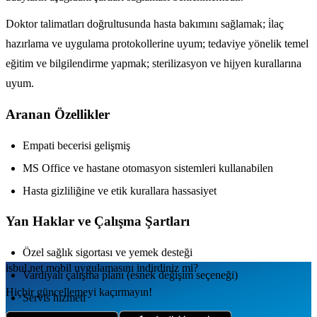
Doktor talimatları doğrultusunda hasta bakımını sağlamak; i̇laç
hazırlama ve uygulama protokollerine uyum; tedaviye yönelik temel
eğitim ve bilgilendirme yapmak; sterilizasyon ve hijyen kurallarına
uyum.
Aranan Özellikler
Empati becerisi gelişmiş
MS Office ve hastane otomasyon sistemleri kullanabilen
Hasta gizliliğine ve etik kurallara hassasiyet
Yan Haklar ve Çalışma Şartları
Özel sağlık sigortası ve yemek desteği
isbul.net
mobil uygulamаsını
indirdiniz mi?
Vardiyalı çalışma planı (esnek değişim seçeneği)
Hiçbir güncellemeyi kaçırmayın!
Servis hizmeti