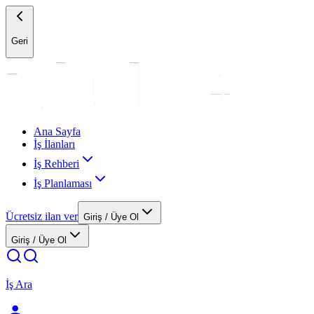
Geri
Ana Sayfa
İş İlanları
İş Rehberi
İş Planlaması
Ücretsiz ilan ver
Giriş / Üye Ol
Giriş / Üye Ol
İş Ara