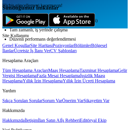
Hiçbir güncellemeyi kaçırmayın!
Sunduğumuz İmkânlar
Vardiyalı çalışma planı (esnek değişim seçeneği)
Tam zamanlı, iş yerinde çalışma
Site Kullanımı
Düzenli performans değerlendirmesi
Genel Koşullar
Site Haritası
Pozisyonlar
Bölümler
Bölgesel
İlanlar
Ücretsiz İş İlanı Ver
CV Şablonları
Hesaplama Araçları
Tüm Hesaplama Araçları
Maaş Hesaplama
Tazminat Hesaplama
Gelir
Vergisi Hesaplama
Fazla Mesai Hesaplama
İşsizlik Maaşı
Hesaplama
Yıllık İzin Hesaplama
Yıllık İzin Ücreti Hesaplama
Yardım
Sıkça Sorulan Sorular
Sorum Var
Önerim Var
Şikayetim Var
Hakkımızda
Hakkımızda
İletişim
İlan Satın Al
İş Rehberi
Editöryal Ekip