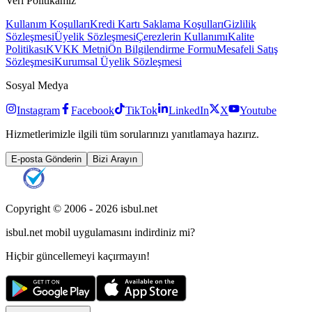
Veri Politikamız
Kullanım Koşulları
Kredi Kartı Saklama Koşulları
Gizlilik
Sözleşmesi
Üyelik Sözleşmesi
Çerezlerin Kullanımı
Kalite
Politikası
KVKK Metni
Ön Bilgilendirme Formu
Mesafeli Satış
Sözleşmesi
Kurumsal Üyelik Sözleşmesi
Sosyal Medya
Instagram
Facebook
TikTok
LinkedIn
X
Youtube
Hizmetlerimizle ilgili tüm sorularınızı yanıtlamaya hazırız.
E-posta Gönderin
Bizi Arayın
Copyright © 2006 -
2026
isbul.net
isbul.net
mobil uygulamasını
indirdiniz mi?
Hiçbir güncellemeyi kaçırmayın!