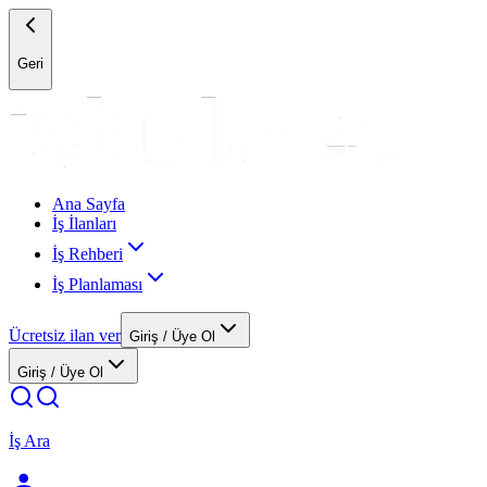
Geri
Ana Sayfa
İş İlanları
İş Rehberi
İş Planlaması
Ücretsiz ilan ver
Giriş / Üye Ol
Giriş / Üye Ol
İş Ara