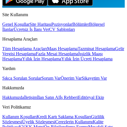
Site Kullanımı
Genel Koşullar
Site Haritası
Pozisyonlar
Bölümler
Bölgesel
İlanlar
Ücretsiz İş İlanı Ver
CV Şablonları
Hesaplama Araçları
Tüm Hesaplama Araçları
Maaş Hesaplama
Tazminat Hesaplama
Gelir
Vergisi Hesaplama
Fazla Mesai Hesaplama
İşsizlik Maaşı
Hesaplama
Yıllık İzin Hesaplama
Yıllık İzin Ücreti Hesaplama
Yardım
Sıkça Sorulan Sorular
Sorum Var
Önerim Var
Şikayetim Var
Hakkımızda
Hakkımızda
İletişim
İlan Satın Al
İş Rehberi
Editöryal Ekip
Veri Politikamız
Kullanım Koşulları
Kredi Kartı Saklama Koşulları
Gizlilik
Sözleşmesi
Üyelik Sözleşmesi
Çerezlerin Kullanımı
Kalite
Politikası
KVKK Metni
Ön Bilgilendirme Formu
Mesafeli Satış