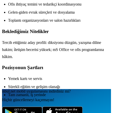
Ofis ihtiyaç temini ve tedarikçi koordinasyonu
Gelen-giden evrak süreçleri ve dosyalama
Toplantı organizasyonları ve salon hazırlıkları
Beklediğimiz Nitelikler
Tercih ettiğimiz aday profili: diksiyonu düzgün, yazışma diline
hakim; i̇letişim becerisi yüksek; mS Office ve ofis programlarına
hâkim.
Pozisyonun Şartları
Yemek kartı ve servis
Sürekli eğitim ve gelişim olanağı
isbul.net
mobil uygulamаsını
indirdiniz mi?
Tam zamanlı, iş yerinde
Hiçbir güncellemeyi kaçırmayın!