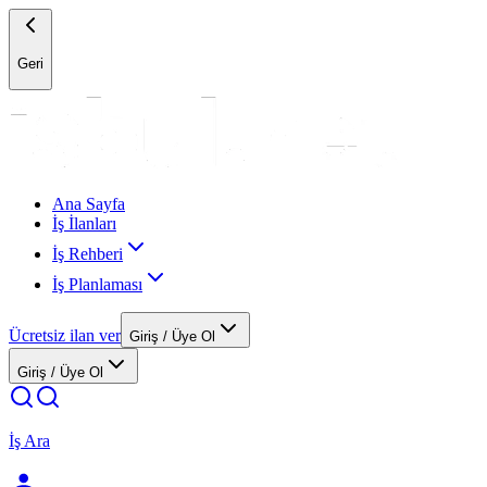
Geri
Ana Sayfa
İş İlanları
İş Rehberi
İş Planlaması
Ücretsiz ilan ver
Giriş / Üye Ol
Giriş / Üye Ol
İş Ara