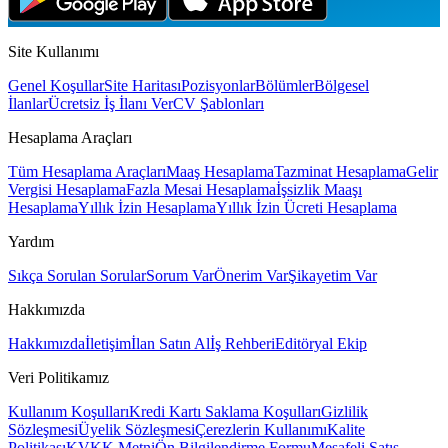
Site Kullanımı
Genel Koşullar
Site Haritası
Pozisyonlar
Bölümler
Bölgesel
İlanlar
Ücretsiz İş İlanı Ver
CV Şablonları
Hesaplama Araçları
Tüm Hesaplama Araçları
Maaş Hesaplama
Tazminat Hesaplama
Gelir
Vergisi Hesaplama
Fazla Mesai Hesaplama
İşsizlik Maaşı
Hesaplama
Yıllık İzin Hesaplama
Yıllık İzin Ücreti Hesaplama
Yardım
Sıkça Sorulan Sorular
Sorum Var
Önerim Var
Şikayetim Var
Hakkımızda
Hakkımızda
İletişim
İlan Satın Al
İş Rehberi
Editöryal Ekip
Veri Politikamız
Kullanım Koşulları
Kredi Kartı Saklama Koşulları
Gizlilik
Sözleşmesi
Üyelik Sözleşmesi
Çerezlerin Kullanımı
Kalite
Politikası
KVKK Metni
Ön Bilgilendirme Formu
Mesafeli Satış