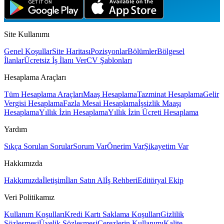
Site Kullanımı
Genel Koşullar
Site Haritası
Pozisyonlar
Bölümler
Bölgesel
İlanlar
Ücretsiz İş İlanı Ver
CV Şablonları
Hesaplama Araçları
Tüm Hesaplama Araçları
Maaş Hesaplama
Tazminat Hesaplama
Gelir
Vergisi Hesaplama
Fazla Mesai Hesaplama
İşsizlik Maaşı
Hesaplama
Yıllık İzin Hesaplama
Yıllık İzin Ücreti Hesaplama
Yardım
Sıkça Sorulan Sorular
Sorum Var
Önerim Var
Şikayetim Var
Hakkımızda
Hakkımızda
İletişim
İlan Satın Al
İş Rehberi
Editöryal Ekip
Veri Politikamız
Kullanım Koşulları
Kredi Kartı Saklama Koşulları
Gizlilik
Sözleşmesi
Üyelik Sözleşmesi
Çerezlerin Kullanımı
Kalite