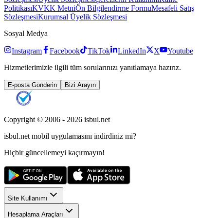
Politikası
KVKK Metni
Ön Bilgilendirme Formu
Mesafeli Satış
Sözleşmesi
Kurumsal Üyelik Sözleşmesi
Sosyal Medya
Instagram
Facebook
TikTok
LinkedIn
X
Youtube
Hizmetlerimizle ilgili tüm sorularınızı yanıtlamaya hazırız.
E-posta Gönderin
Bizi Arayın
Copyright © 2006 -
2026
isbul.net
isbul.net
mobil uygulamasını
indirdiniz mi?
Hiçbir güncellemeyi kaçırmayın!
Site Kullanımı
Hesaplama Araçları