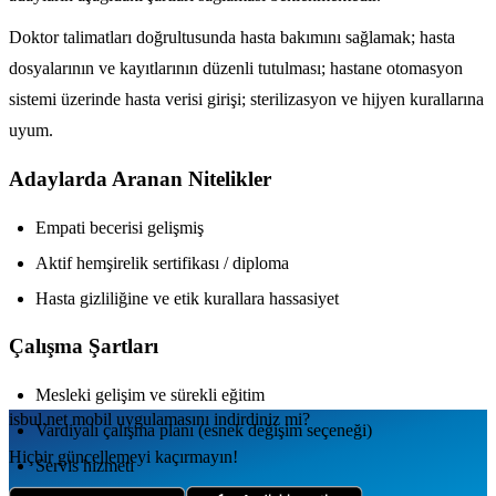
Doktor talimatları doğrultusunda hasta bakımını sağlamak; hasta
dosyalarının ve kayıtlarının düzenli tutulması; hastane otomasyon
sistemi üzerinde hasta verisi girişi; sterilizasyon ve hijyen kurallarına
uyum.
Adaylarda Aranan Nitelikler
Empati becerisi gelişmiş
Aktif hemşirelik sertifikası / diploma
Hasta gizliliğine ve etik kurallara hassasiyet
Çalışma Şartları
Mesleki gelişim ve sürekli eğitim
isbul.net
mobil uygulamаsını
indirdiniz mi?
Vardiyalı çalışma planı (esnek değişim seçeneği)
Hiçbir güncellemeyi kaçırmayın!
Servis hizmeti