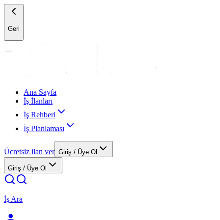
Geri
Ana Sayfa
İş İlanları
İş Rehberi
İş Planlaması
Ücretsiz ilan ver
Giriş / Üye Ol
Giriş / Üye Ol
İş Ara