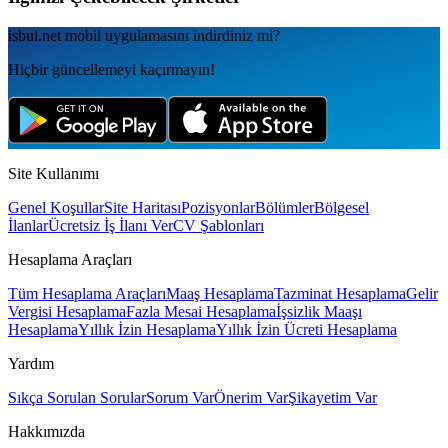
isbul.net
mobil uygulamаsını
indirdiniz mi?
Hiçbir güncellemeyi kaçırmayın!
Site Kullanımı
Genel Koşullar
Site Haritası
Pozisyonlar
Bölümler
Bölgesel
İlanlar
Ücretsiz İş İlanı Ver
CV Şablonları
Hesaplama Araçları
Tüm Hesaplama Araçları
Maaş Hesaplama
Tazminat Hesaplama
Gelir
Vergisi Hesaplama
Fazla Mesai Hesaplama
İşsizlik Maaşı
Hesaplama
Yıllık İzin Hesaplama
Yıllık İzin Ücreti Hesaplama
Yardım
Sıkça Sorulan Sorular
Sorum Var
Önerim Var
Şikayetim Var
Hakkımızda