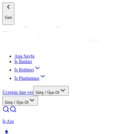
Geri
Ana Sayfa
İş İlanları
İş Rehberi
İş Planlaması
Ücretsiz ilan ver
Giriş / Üye Ol
Giriş / Üye Ol
İş Ara