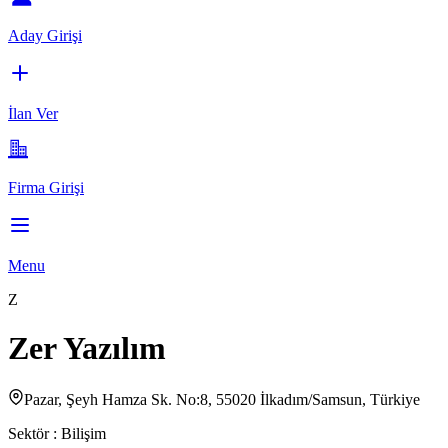
Aday Girişi
İlan Ver
Firma Girişi
Menu
Z
Zer Yazılım
Pazar, Şeyh Hamza Sk. No:8, 55020 İlkadım/Samsun, Türkiye
Sektör :
Bilişim