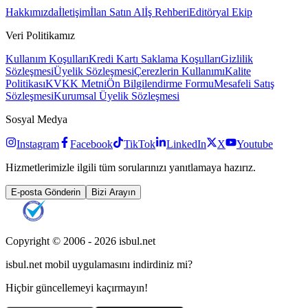
Hakkımızda
İletişim
İlan Satın Al
İş Rehberi
Editöryal Ekip
Veri Politikamız
Kullanım Koşulları
Kredi Kartı Saklama Koşulları
Gizlilik
Sözleşmesi
Üyelik Sözleşmesi
Çerezlerin Kullanımı
Kalite
Politikası
KVKK Metni
Ön Bilgilendirme Formu
Mesafeli Satış
Sözleşmesi
Kurumsal Üyelik Sözleşmesi
Sosyal Medya
Instagram
Facebook
TikTok
LinkedIn
X
Youtube
Hizmetlerimizle ilgili tüm sorularınızı yanıtlamaya hazırız.
E-posta Gönderin
Bizi Arayın
Copyright © 2006 -
2026
isbul.net
isbul.net
mobil uygulamasını
indirdiniz mi?
Hiçbir güncellemeyi kaçırmayın!