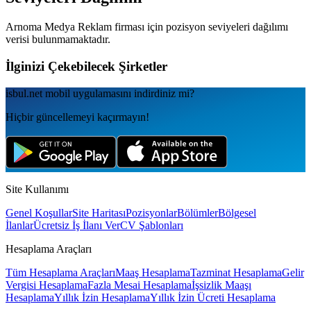
Arnoma Medya Reklam
firması için pozisyon seviyeleri dağılımı
verisi bulunmamaktadır.
İlginizi Çekebilecek Şirketler
isbul.net
mobil uygulamаsını
indirdiniz mi?
Hiçbir güncellemeyi kaçırmayın!
Site Kullanımı
Genel Koşullar
Site Haritası
Pozisyonlar
Bölümler
Bölgesel
İlanlar
Ücretsiz İş İlanı Ver
CV Şablonları
Hesaplama Araçları
Tüm Hesaplama Araçları
Maaş Hesaplama
Tazminat Hesaplama
Gelir
Vergisi Hesaplama
Fazla Mesai Hesaplama
İşsizlik Maaşı
Hesaplama
Yıllık İzin Hesaplama
Yıllık İzin Ücreti Hesaplama