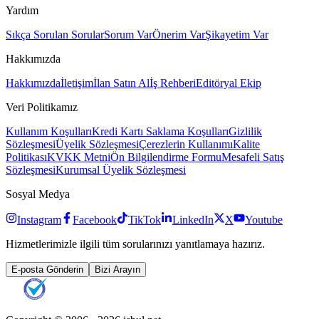
Yardım
Sıkça Sorulan Sorular
Sorum Var
Önerim Var
Şikayetim Var
Hakkımızda
Hakkımızda
İletişim
İlan Satın Al
İş Rehberi
Editöryal Ekip
Veri Politikamız
Kullanım Koşulları
Kredi Kartı Saklama Koşulları
Gizlilik
Sözleşmesi
Üyelik Sözleşmesi
Çerezlerin Kullanımı
Kalite
Politikası
KVKK Metni
Ön Bilgilendirme Formu
Mesafeli Satış
Sözleşmesi
Kurumsal Üyelik Sözleşmesi
Sosyal Medya
Instagram
Facebook
TikTok
LinkedIn
X
Youtube
Hizmetlerimizle ilgili tüm sorularınızı yanıtlamaya hazırız.
E-posta Gönderin
Bizi Arayın