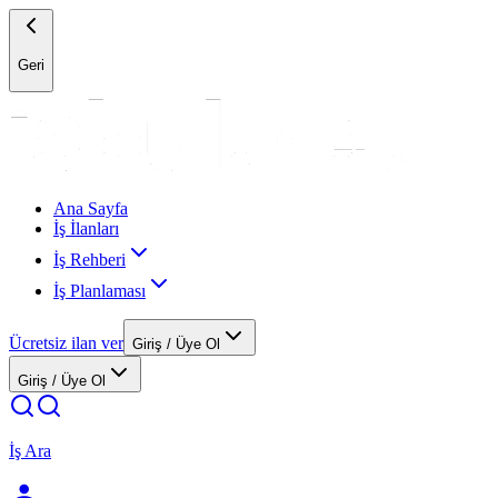
Geri
Ana Sayfa
İş İlanları
İş Rehberi
İş Planlaması
Ücretsiz ilan ver
Giriş / Üye Ol
Giriş / Üye Ol
İş Ara