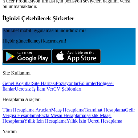
Yücer Prodüksiyon
firması için pozisyon seviyeleri dağılımı verisi
bulunmamaktadır.
İlginizi Çekebilecek Şirketler
isbul.net
mobil uygulamаsını
indirdiniz mi?
Hiçbir güncellemeyi kaçırmayın!
Site Kullanımı
Genel Koşullar
Site Haritası
Pozisyonlar
Bölümler
Bölgesel
İlanlar
Ücretsiz İş İlanı Ver
CV Şablonları
Hesaplama Araçları
Tüm Hesaplama Araçları
Maaş Hesaplama
Tazminat Hesaplama
Gelir
Vergisi Hesaplama
Fazla Mesai Hesaplama
İşsizlik Maaşı
Hesaplama
Yıllık İzin Hesaplama
Yıllık İzin Ücreti Hesaplama
Yardım