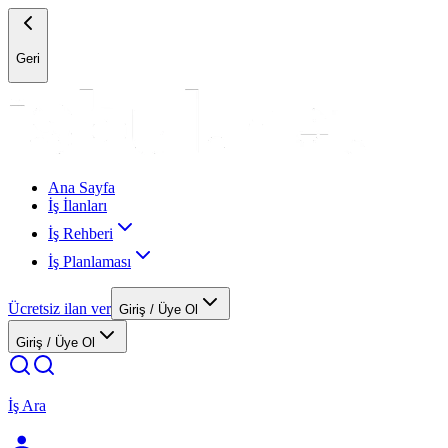
Geri
Ana Sayfa
İş İlanları
İş Rehberi
İş Planlaması
Ücretsiz ilan ver
Giriş / Üye Ol
Giriş / Üye Ol
İş Ara