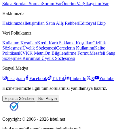
Sıkça Sorulan Sorular
Sorum Var
Önerim Var
Şikayetim Var
Hakkımızda
Hakkımızda
İletişim
İlan Satın Al
İş Rehberi
Editöryal Ekip
Veri Politikamız
Kullanım Koşulları
Kredi Kartı Saklama Koşulları
Gizlilik
Sözleşmesi
Üyelik Sözleşmesi
Çerezlerin Kullanımı
Kalite
Politikası
KVKK Metni
Ön Bilgilendirme Formu
Mesafeli Satış
Sözleşmesi
Kurumsal Üyelik Sözleşmesi
Sosyal Medya
Instagram
Facebook
TikTok
LinkedIn
X
Youtube
Hizmetlerimizle ilgili tüm sorularınızı yanıtlamaya hazırız.
E-posta Gönderin
Bizi Arayın
Copyright © 2006 -
2026
isbul.net
isbul.net
mobil uygulamasını
indirdiniz mi?