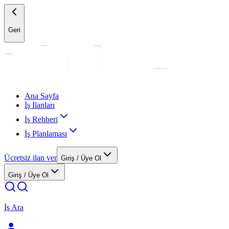
Geri
Ana Sayfa
İş İlanları
İş Rehberi
İş Planlaması
Ücretsiz ilan ver
Giriş / Üye Ol
Giriş / Üye Ol
İş Ara