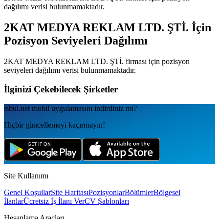
dağılımı verisi bulunmamaktadır.
2KAT MEDYA REKLAM LTD. ŞTİ.
İçin
Pozisyon Seviyeleri Dağılımı
2KAT MEDYA REKLAM LTD. ŞTİ.
firması için pozisyon
seviyeleri dağılımı verisi bulunmamaktadır.
İlginizi Çekebilecek Şirketler
isbul.net
mobil uygulamаsını
indirdiniz mi?
Hiçbir güncellemeyi kaçırmayın!
Site Kullanımı
Genel Koşullar
Site Haritası
Pozisyonlar
Bölümler
Bölgesel
İlanlar
Ücretsiz İş İlanı Ver
CV Şablonları
Hesaplama Araçları