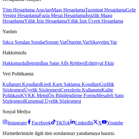
Tüm Hesaplama Araçları
Maaş Hesaplama
Tazminat Hesaplama
Gelir
Vergisi Hesaplama
Fazla Mesai Hesaplama
İşsizlik Maaşı
Hesaplama
Yıllık İzin Hesaplama
Yıllık İzin Ücreti Hesaplama
Yardım
Sıkça Sorulan Sorular
Sorum Var
Önerim Var
Şikayetim Var
Hakkımızda
Hakkımızda
İletişim
İlan Satın Al
İş Rehberi
Editöryal Ekip
Veri Politikamız
Kullanım Koşulları
Kredi Kartı Saklama Koşulları
Gizlilik
Sözleşmesi
Üyelik Sözleşmesi
Çerezlerin Kullanımı
Kalite
Politikası
KVKK Metni
Ön Bilgilendirme Formu
Mesafeli Satış
Sözleşmesi
Kurumsal Üyelik Sözleşmesi
Sosyal Medya
Instagram
Facebook
TikTok
LinkedIn
X
Youtube
Hizmetlerimizle ilgili tüm sorularınızı yanıtlamaya hazırız.