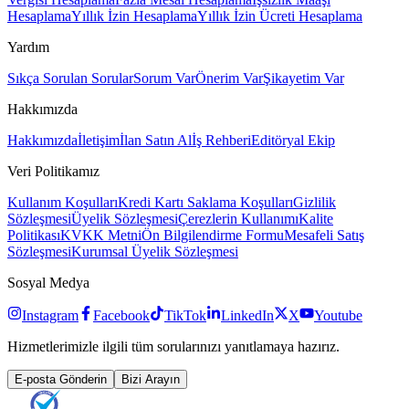
Hesaplama
Yıllık İzin Hesaplama
Yıllık İzin Ücreti Hesaplama
Yardım
Sıkça Sorulan Sorular
Sorum Var
Önerim Var
Şikayetim Var
Hakkımızda
Hakkımızda
İletişim
İlan Satın Al
İş Rehberi
Editöryal Ekip
Veri Politikamız
Kullanım Koşulları
Kredi Kartı Saklama Koşulları
Gizlilik
Sözleşmesi
Üyelik Sözleşmesi
Çerezlerin Kullanımı
Kalite
Politikası
KVKK Metni
Ön Bilgilendirme Formu
Mesafeli Satış
Sözleşmesi
Kurumsal Üyelik Sözleşmesi
Sosyal Medya
Instagram
Facebook
TikTok
LinkedIn
X
Youtube
Hizmetlerimizle ilgili tüm sorularınızı yanıtlamaya hazırız.
E-posta Gönderin
Bizi Arayın