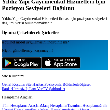
Yıldız Yapı Gayrimenkul Hizmetleri
İçin
Pozisyon Seviyeleri Dağılımı
Yıldız Yapı Gayrimenkul Hizmetleri
firması için pozisyon seviyeleri
dağılımı verisi bulunmamaktadır.
İlginizi Çekebilecek Şirketler
isbul.net
mobil uygulamаsını
indirdiniz mi?
Hiçbir güncellemeyi kaçırmayın!
Site Kullanımı
Genel Koşullar
Site Haritası
Pozisyonlar
Bölümler
Bölgesel
İlanlar
Ücretsiz İş İlanı Ver
CV Şablonları
Hesaplama Araçları
Tüm Hesaplama Araçları
Maaş Hesaplama
Tazminat Hesaplama
Gelir
Vergisi Hesaplama
Fazla Mesai Hesaplama
İşsizlik Maaşı