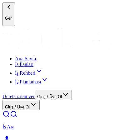
Geri
Ana Sayfa
İş İlanları
İş Rehberi
İş Planlaması
Ücretsiz ilan ver
Giriş / Üye Ol
Giriş / Üye Ol
İş Ara