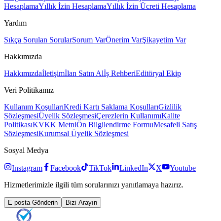
Hesaplama
Yıllık İzin Hesaplama
Yıllık İzin Ücreti Hesaplama
Yardım
Sıkça Sorulan Sorular
Sorum Var
Önerim Var
Şikayetim Var
Hakkımızda
Hakkımızda
İletişim
İlan Satın Al
İş Rehberi
Editöryal Ekip
Veri Politikamız
Kullanım Koşulları
Kredi Kartı Saklama Koşulları
Gizlilik
Sözleşmesi
Üyelik Sözleşmesi
Çerezlerin Kullanımı
Kalite
Politikası
KVKK Metni
Ön Bilgilendirme Formu
Mesafeli Satış
Sözleşmesi
Kurumsal Üyelik Sözleşmesi
Sosyal Medya
Instagram
Facebook
TikTok
LinkedIn
X
Youtube
Hizmetlerimizle ilgili tüm sorularınızı yanıtlamaya hazırız.
E-posta Gönderin
Bizi Arayın