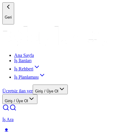
Geri
Ana Sayfa
İş İlanları
İş Rehberi
İş Planlaması
Ücretsiz ilan ver
Giriş / Üye Ol
Giriş / Üye Ol
İş Ara