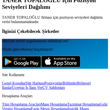
TANER TOPALOĞLU
İçin Pozisyon
Seviyeleri Dağılımı
TANER TOPALOĞLU
firması için pozisyon seviyeleri dağılımı
verisi bulunmamaktadır.
İlginizi Çekebilecek Şirketler
isbul.net
mobil uygulamаsını
indirdiniz mi?
Hiçbir güncellemeyi kaçırmayın!
Site Kullanımı
Genel Koşullar
Site Haritası
Pozisyonlar
Bölümler
Bölgesel
İlanlar
Ücretsiz İş İlanı Ver
CV Şablonları
Hesaplama Araçları
Tüm Hesaplama Araçları
Maaş Hesaplama
Tazminat Hesaplama
Gelir
Vergisi Hesaplama
Fazla Mesai Hesaplama
İşsizlik Maaşı