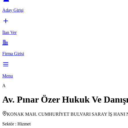
Aday Girişi
İlan Ver
Firma Girişi
Menu
A
Av. Pınar Özer Hukuk Ve Danış
KONAK MAH. CUMHURİYET BULVARI SARAY İŞ HANI NO
Sektör :
Hizmet