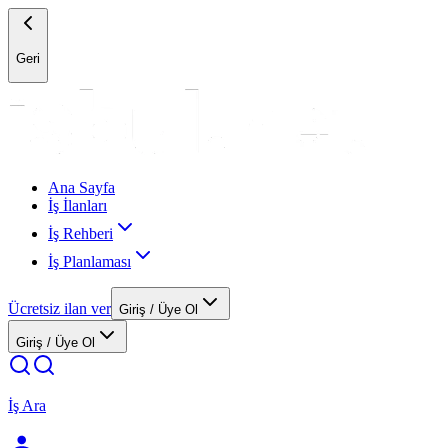
Geri
Ana Sayfa
İş İlanları
İş Rehberi
İş Planlaması
Ücretsiz ilan ver
Giriş / Üye Ol
Giriş / Üye Ol
İş Ara