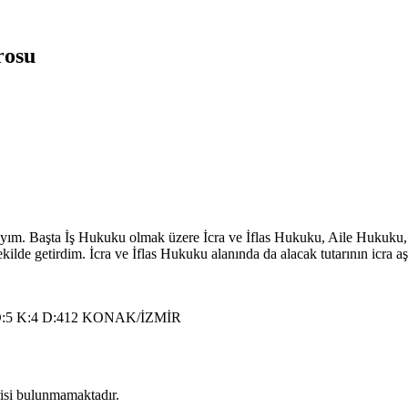
rosu
maktayım. Başta İş Hukuku olmak üzere İcra ve İflas Hukuku, Aile Huk
ilde getirdim. İcra ve İflas Hukuku alanında da alacak tutarının icra a
 K:4 D:412 KONAK/İZMİR
erisi bulunmamaktadır.