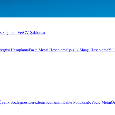
siz İş İlanı Ver
CV Şablonları
Vergisi Hesaplama
Fazla Mesai Hesaplama
İşsizlik Maaşı Hesaplama
Yıl
Üyelik Sözleşmesi
Çerezlerin Kullanımı
Kalite Politikası
KVKK Metni
Ön