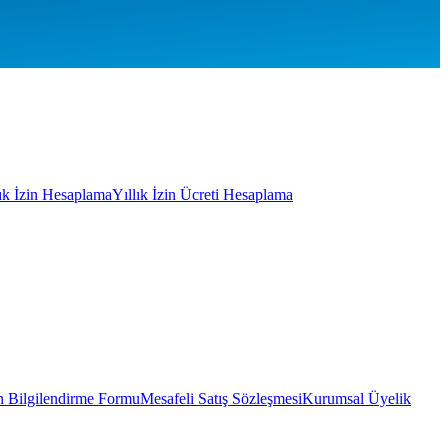
lık İzin Hesaplama
Yıllık İzin Ücreti Hesaplama
 Bilgilendirme Formu
Mesafeli Satış Sözleşmesi
Kurumsal Üyelik