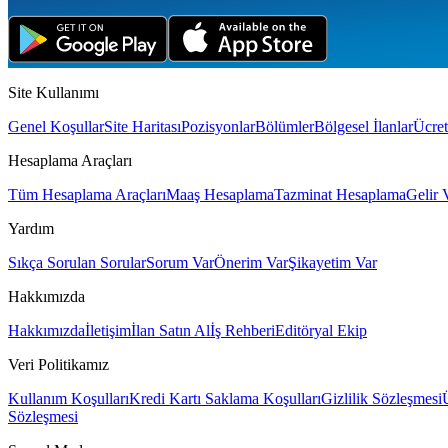
Site Kullanımı
Genel Koşullar
Site Haritası
Pozisyonlar
Bölümler
Bölgesel İlanlar
Ücret
Hesaplama Araçları
Tüm Hesaplama Araçları
Maaş Hesaplama
Tazminat Hesaplama
Gelir 
Yardım
Sıkça Sorulan Sorular
Sorum Var
Önerim Var
Şikayetim Var
Hakkımızda
Hakkımızda
İletişim
İlan Satın Al
İş Rehberi
Editöryal Ekip
Veri Politikamız
Kullanım Koşulları
Kredi Kartı Saklama Koşulları
Gizlilik Sözleşmesi
Sözleşmesi