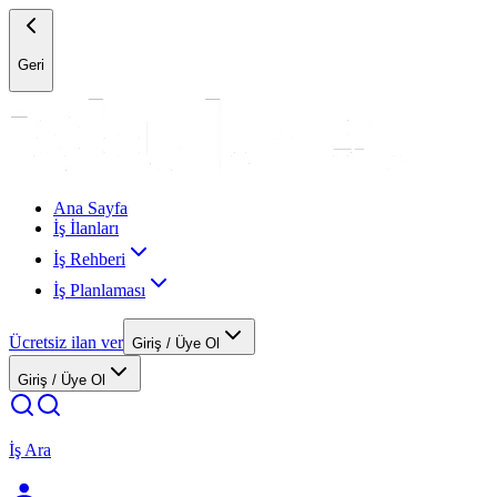
Geri
Ana Sayfa
İş İlanları
İş Rehberi
İş Planlaması
Ücretsiz ilan ver
Giriş / Üye Ol
Giriş / Üye Ol
İş Ara