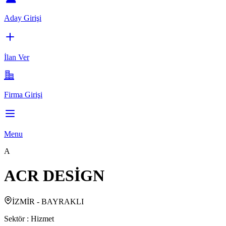
Aday Girişi
İlan Ver
Firma Girişi
Menu
A
ACR DESİGN
İZMİR - BAYRAKLI
Sektör :
Hizmet