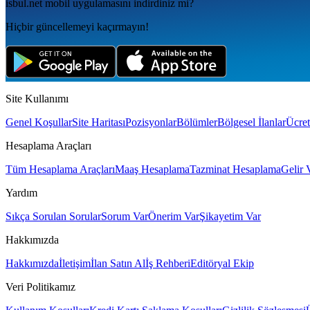
isbul.net
mobil uygulamаsını
indirdiniz mi?
Hiçbir güncellemeyi kaçırmayın!
Site Kullanımı
Genel Koşullar
Site Haritası
Pozisyonlar
Bölümler
Bölgesel İlanlar
Ücret
Hesaplama Araçları
Tüm Hesaplama Araçları
Maaş Hesaplama
Tazminat Hesaplama
Gelir 
Yardım
Sıkça Sorulan Sorular
Sorum Var
Önerim Var
Şikayetim Var
Hakkımızda
Hakkımızda
İletişim
İlan Satın Al
İş Rehberi
Editöryal Ekip
Veri Politikamız