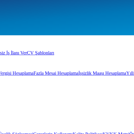
siz İş İlanı Ver
CV Şablonları
Vergisi Hesaplama
Fazla Mesai Hesaplama
İşsizlik Maaşı Hesaplama
Yıl