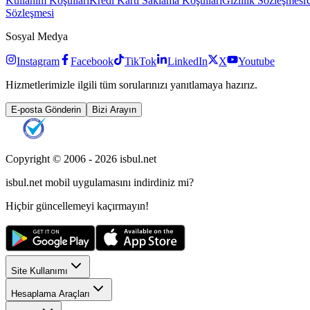
Kullanım Koşulları
Kredi Kartı Saklama Koşulları
Gizlilik Sözleşmesi
Sözleşmesi
Sosyal Medya
Instagram
Facebook
TikTok
LinkedIn
X
Youtube
Hizmetlerimizle ilgili tüm sorularınızı yanıtlamaya hazırız.
E-posta Gönderin
Bizi Arayın
Copyright © 2006 -
2026
isbul.net
isbul.net
mobil uygulamasını
indirdiniz mi?
Hiçbir güncellemeyi kaçırmayın!
Site Kullanımı
Hesaplama Araçları