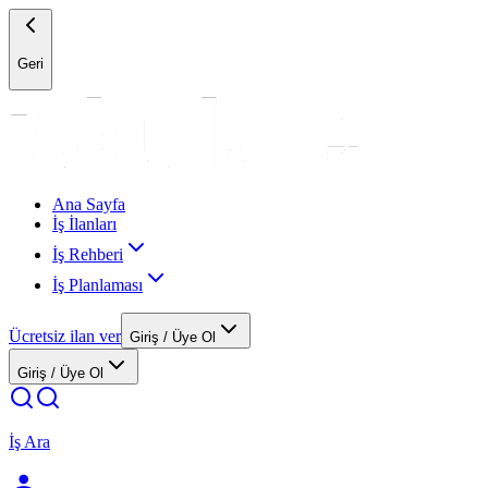
Geri
Ana Sayfa
İş İlanları
İş Rehberi
İş Planlaması
Ücretsiz ilan ver
Giriş / Üye Ol
Giriş / Üye Ol
İş Ara