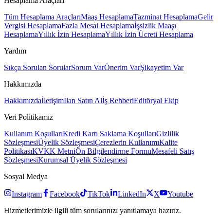
Hesaplama Araçları
Tüm Hesaplama Araçları
Maaş Hesaplama
Tazminat Hesaplama
Gelir
Vergisi Hesaplama
Fazla Mesai Hesaplama
İşsizlik Maaşı
Hesaplama
Yıllık İzin Hesaplama
Yıllık İzin Ücreti Hesaplama
Yardım
Sıkça Sorulan Sorular
Sorum Var
Önerim Var
Şikayetim Var
Hakkımızda
Hakkımızda
İletişim
İlan Satın Al
İş Rehberi
Editöryal Ekip
Veri Politikamız
Kullanım Koşulları
Kredi Kartı Saklama Koşulları
Gizlilik
Sözleşmesi
Üyelik Sözleşmesi
Çerezlerin Kullanımı
Kalite
Politikası
KVKK Metni
Ön Bilgilendirme Formu
Mesafeli Satış
Sözleşmesi
Kurumsal Üyelik Sözleşmesi
Sosyal Medya
Instagram
Facebook
TikTok
LinkedIn
X
Youtube
Hizmetlerimizle ilgili tüm sorularınızı yanıtlamaya hazırız.