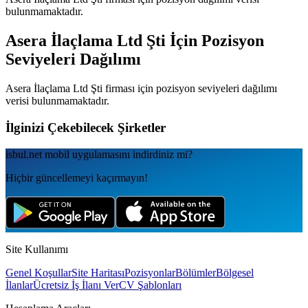
bulunmamaktadır.
Asera İlaçlama Ltd Şti
İçin Pozisyon
Seviyeleri Dağılımı
Asera İlaçlama Ltd Şti
firması için pozisyon seviyeleri dağılımı
verisi bulunmamaktadır.
İlginizi Çekebilecek Şirketler
isbul.net
mobil uygulamаsını
indirdiniz mi?
Hiçbir güncellemeyi kaçırmayın!
Site Kullanımı
Genel Koşullar
Site Haritası
Pozisyonlar
Bölümler
Bölgesel
İlanlar
Ücretsiz İş İlanı Ver
CV Şablonları