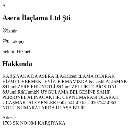
A
Asera İlaçlama Ltd Şti
İzmir
0
Takipçi
Sektör:
Hizmet
Hakkında
KARŞIYAKA DA ASERA İLA&Ccedil;LAMA OLARAK
HİZMET VERMEKTEYİZ. FİRMAMIZDA &Ccedil;ALIŞMAK
&Uuml;ZERE EHLİYETLİ &Ouml;ZELLİKLE BİOSİDAL
&Uuml;R&Uuml;N UYGULAMA BELGESİNE SAHİP
PERSONEL ALINACAKTIR. CEP NUMARASI OLARAK
ULAŞMAK İSTEYENLER 0507 541 49 62 --05075414963
NOLU NUMARALARDA ULAŞA BİLİR.
Adres :
1703 SK NO:38/1 KARŞIYAKA