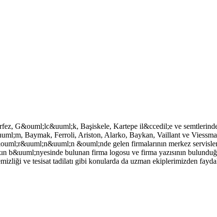
rfez, G&ouml;lc&uuml;k, Başiskele, Kartepe il&ccedil;e ve semtlerind
uuml;m, Baymak, Ferroli, Ariston, Alarko, Baykan, Vaillant ve Viessma
uml;r&uuml;n&uuml;n &ouml;nde gelen firmalarının merkez servislerind
zın b&uuml;nyesinde bulunan firma logosu ve firma yazısının bulunduğu 
izliği ve tesisat tadilatı gibi konularda da uzman ekiplerimizden faydal