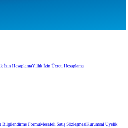
lık İzin Hesaplama
Yıllık İzin Ücreti Hesaplama
 Bilgilendirme Formu
Mesafeli Satış Sözleşmesi
Kurumsal Üyelik