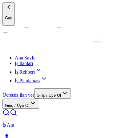
Geri
Ana Sayfa
İş İlanları
İş Rehberi
İş Planlaması
Ücretsiz ilan ver
Giriş / Üye Ol
Giriş / Üye Ol
İş Ara