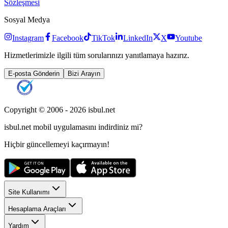
Sözleşmesi
Sosyal Medya
Instagram
Facebook
TikTok
LinkedIn
X
Youtube
Hizmetlerimizle ilgili tüm sorularınızı yanıtlamaya hazırız.
E-posta Gönderin
Bizi Arayın
Copyright © 2006 -
2026
isbul.net
isbul.net
mobil uygulamasını
indirdiniz mi?
Hiçbir güncellemeyi kaçırmayın!
Site Kullanımı
Hesaplama Araçları
Yardım