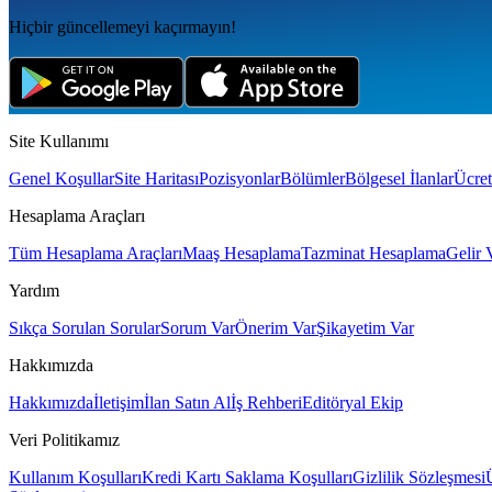
Hiçbir güncellemeyi kaçırmayın!
Site Kullanımı
Genel Koşullar
Site Haritası
Pozisyonlar
Bölümler
Bölgesel İlanlar
Ücret
Hesaplama Araçları
Tüm Hesaplama Araçları
Maaş Hesaplama
Tazminat Hesaplama
Gelir 
Yardım
Sıkça Sorulan Sorular
Sorum Var
Önerim Var
Şikayetim Var
Hakkımızda
Hakkımızda
İletişim
İlan Satın Al
İş Rehberi
Editöryal Ekip
Veri Politikamız
Kullanım Koşulları
Kredi Kartı Saklama Koşulları
Gizlilik Sözleşmesi