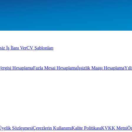
siz İş İlanı Ver
CV Şablonları
Vergisi Hesaplama
Fazla Mesai Hesaplama
İşsizlik Maaşı Hesaplama
Yıl
Üyelik Sözleşmesi
Çerezlerin Kullanımı
Kalite Politikası
KVKK Metni
Ön