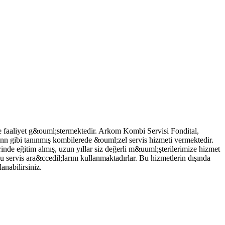
e faaliyet g&ouml;stermektedir. Arkom Kombi Servisi Fondital,
nn gibi tanınmış kombilerede &ouml;zel servis hizmeti vermektedir.
e eğitim almış, uzun yıllar siz değerli m&uuml;şterilerimize hizmet
servis ara&ccedil;larını kullanmaktadırlar. Bu hizmetlerin dışında
anabilirsiniz.