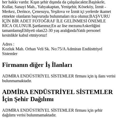
her hakkı vardır. Kışın şehir dışında da çalışılacaktır.Başiskele,
Kullar, Sanayi Mah., Yahyakaptan, Yenişehir, Köseköy, İzmit -
Merkez, Derince, Çenesuyu, Yeşilova ve İzmit içi yerlerde ikamet
etmekte olanların başvuruda bulunmaları rica olunur.BAŞVURU
İÇİN BİR ADET FOTOĞRAF İLE GELİNMESİ ÖNEMLE
RİCA OLUNUR.Şartlarımız;En az lise mezunuAskerliğini
tamamlamışEhliyeti olan22-30 yaş aralığındaYatılı personel
kesinlikle kabul etmiyoruz!
Adres :
Kozluk Mah. Orhan Veli Sk. No:75/A Admiran Endüsttriyel
Sistemler
Firmanın diğer İş İlanları
ADMİRA ENDÜSTRİYEL SİSTEMLER
firması için iş ilanı verisi
bulunmamaktadır.
ADMİRA ENDÜSTRİYEL SİSTEMLER
İçin Şehir Dağılımı
ADMİRA ENDÜSTRİYEL SİSTEMLER
firması için şehir
dağılımı verisi bulunmamaktadır.