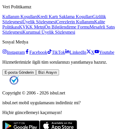
Veri Politikamız
Kullanım Koşulları
Kredi Kartı Saklama Koşulları
Gizlilik
Sözleşmesi
Üyelik Sözleşmesi
Çerezlerin Kullanımı
Kalite
Politikası
KVKK Metni
Ön Bilgilendirme Formu
Mesafeli Satış
Sözleşmesi
Kurumsal Üyelik Sözleşmesi
Sosyal Medya
Instagram
Facebook
TikTok
LinkedIn
X
Youtube
Hizmetlerimizle ilgili tüm sorularınızı yanıtlamaya hazırız.
E-posta Gönderin
Bizi Arayın
Copyright © 2006 -
2026
isbul.net
isbul.net
mobil uygulamasını
indirdiniz mi?
Hiçbir güncellemeyi kaçırmayın!