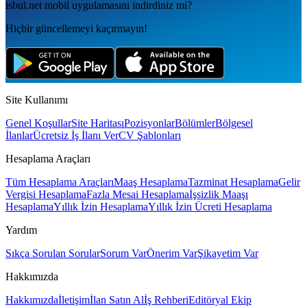
isbul.net
mobil uygulamаsını
indirdiniz mi?
Hiçbir güncellemeyi kaçırmayın!
Site Kullanımı
Genel Koşullar
Site Haritası
Pozisyonlar
Bölümler
Bölgesel
İlanlar
Ücretsiz İş İlanı Ver
CV Şablonları
Hesaplama Araçları
Tüm Hesaplama Araçları
Maaş Hesaplama
Tazminat Hesaplama
Gelir
Vergisi Hesaplama
Fazla Mesai Hesaplama
İşsizlik Maaşı
Hesaplama
Yıllık İzin Hesaplama
Yıllık İzin Ücreti Hesaplama
Yardım
Sıkça Sorulan Sorular
Sorum Var
Önerim Var
Şikayetim Var
Hakkımızda
Hakkımızda
İletişim
İlan Satın Al
İş Rehberi
Editöryal Ekip