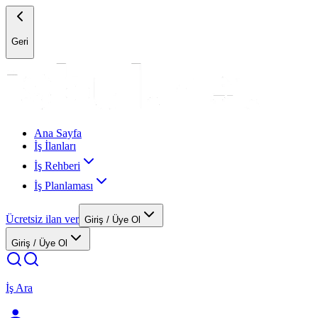
Geri
Ana Sayfa
İş İlanları
İş Rehberi
İş Planlaması
Ücretsiz ilan ver
Giriş / Üye Ol
Giriş / Üye Ol
İş Ara