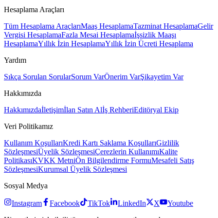
Hesaplama Araçları
Tüm Hesaplama Araçları
Maaş Hesaplama
Tazminat Hesaplama
Gelir
Vergisi Hesaplama
Fazla Mesai Hesaplama
İşsizlik Maaşı
Hesaplama
Yıllık İzin Hesaplama
Yıllık İzin Ücreti Hesaplama
Yardım
Sıkça Sorulan Sorular
Sorum Var
Önerim Var
Şikayetim Var
Hakkımızda
Hakkımızda
İletişim
İlan Satın Al
İş Rehberi
Editöryal Ekip
Veri Politikamız
Kullanım Koşulları
Kredi Kartı Saklama Koşulları
Gizlilik
Sözleşmesi
Üyelik Sözleşmesi
Çerezlerin Kullanımı
Kalite
Politikası
KVKK Metni
Ön Bilgilendirme Formu
Mesafeli Satış
Sözleşmesi
Kurumsal Üyelik Sözleşmesi
Sosyal Medya
Instagram
Facebook
TikTok
LinkedIn
X
Youtube