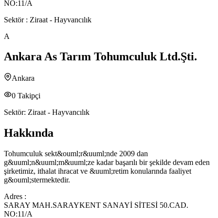
NO:11/A
Sektör :
Ziraat - Hayvancılık
A
Ankara As Tarım Tohumculuk Ltd.Şti.
Ankara
0
Takipçi
Sektör:
Ziraat - Hayvancılık
Hakkında
Tohumculuk sekt&ouml;r&uuml;nde 2009 dan
g&uuml;n&uuml;m&uuml;ze kadar başarılı bir şekilde devam eden
şirketimiz, ithalat ihracat ve &uuml;retim konularında faaliyet
g&ouml;stermektedir.
Adres :
SARAY MAH.SARAYKENT SANAYİ SİTESİ 50.CAD.
NO:11/A