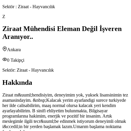
Sektör :
Ziraat - Hayvancılık
Z
Ziraat Mühendisi Eleman Değil İşveren
Aranıyor..
Ankara
0
Takipçi
Sektör:
Ziraat - Hayvancılık
Hakkında
Ziraat m&uuml;hendisiyim, deneyimim yok, yuksek lisansinimin tez
asamasindayim. &nbsp;Kalacak yerim ayarlandigi surece turkiyede
her ilde calisabilirim, maaş normal olursa kalacak yeri kendim
ayarlayabilirim. B sinifi ehliyetim bulunmakta, Bilgisayar
programlarına hakimim, enerjik ve pozitif bir insanim. Artık
meslegimle ilgili tecr&uuml;be edinmek istiyorum deneyimli olmak
i&ccedil;in bir yerden başlamak lazım.Umarım başlama noktama