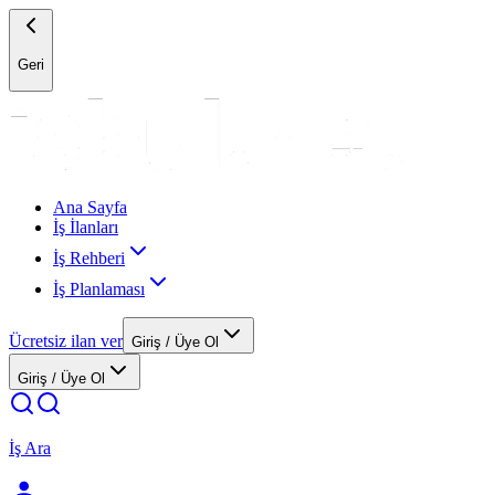
Geri
Ana Sayfa
İş İlanları
İş Rehberi
İş Planlaması
Ücretsiz ilan ver
Giriş / Üye Ol
Giriş / Üye Ol
İş Ara