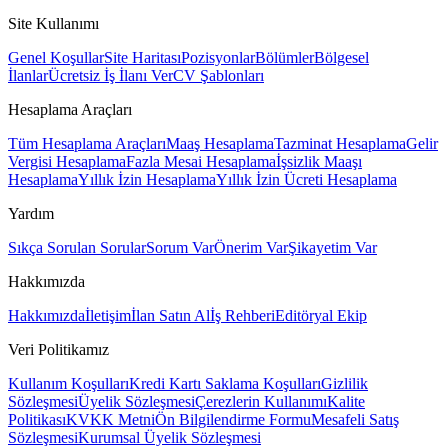
Site Kullanımı
Genel Koşullar
Site Haritası
Pozisyonlar
Bölümler
Bölgesel
İlanlar
Ücretsiz İş İlanı Ver
CV Şablonları
Hesaplama Araçları
Tüm Hesaplama Araçları
Maaş Hesaplama
Tazminat Hesaplama
Gelir
Vergisi Hesaplama
Fazla Mesai Hesaplama
İşsizlik Maaşı
Hesaplama
Yıllık İzin Hesaplama
Yıllık İzin Ücreti Hesaplama
Yardım
Sıkça Sorulan Sorular
Sorum Var
Önerim Var
Şikayetim Var
Hakkımızda
Hakkımızda
İletişim
İlan Satın Al
İş Rehberi
Editöryal Ekip
Veri Politikamız
Kullanım Koşulları
Kredi Kartı Saklama Koşulları
Gizlilik
Sözleşmesi
Üyelik Sözleşmesi
Çerezlerin Kullanımı
Kalite
Politikası
KVKK Metni
Ön Bilgilendirme Formu
Mesafeli Satış
Sözleşmesi
Kurumsal Üyelik Sözleşmesi