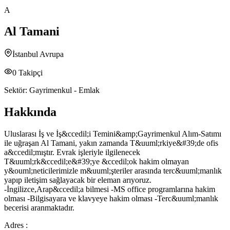
A
Al Tamani
İstanbul Avrupa
0
Takipçi
Sektör:
Gayrimenkul - Emlak
Hakkında
Uluslarası İş ve İş&ccedil;i Temini&amp;Gayrimenkul Alım-Satımı
ile uğraşan Al Tamani, yakın zamanda T&uuml;rkiye&#39;de ofis
a&ccedil;mıştır. Evrak işleriyle ilgilenecek
T&uuml;rk&ccedil;e&#39;ye &ccedil;ok hakim olmayan
y&ouml;neticilerimizle m&uuml;şteriler arasında terc&uuml;manlık
yapıp iletişim sağlayacak bir eleman arıyoruz.
-İngilizce,Arap&ccedil;a bilmesi -MS office programlarına hakim
olması -Bilgisayara ve klavyeye hakim olması -Terc&uuml;manlık
becerisi aranmaktadır.
Adres :