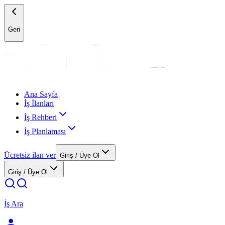
Geri
Ana Sayfa
İş İlanları
İş Rehberi
İş Planlaması
Ücretsiz ilan ver
Giriş / Üye Ol
Giriş / Üye Ol
İş Ara