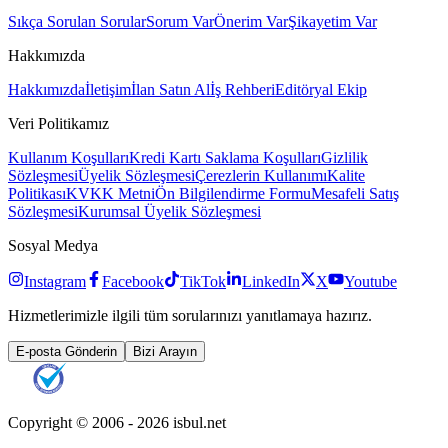
Sıkça Sorulan Sorular
Sorum Var
Önerim Var
Şikayetim Var
Hakkımızda
Hakkımızda
İletişim
İlan Satın Al
İş Rehberi
Editöryal Ekip
Veri Politikamız
Kullanım Koşulları
Kredi Kartı Saklama Koşulları
Gizlilik
Sözleşmesi
Üyelik Sözleşmesi
Çerezlerin Kullanımı
Kalite
Politikası
KVKK Metni
Ön Bilgilendirme Formu
Mesafeli Satış
Sözleşmesi
Kurumsal Üyelik Sözleşmesi
Sosyal Medya
Instagram
Facebook
TikTok
LinkedIn
X
Youtube
Hizmetlerimizle ilgili tüm sorularınızı yanıtlamaya hazırız.
E-posta Gönderin
Bizi Arayın
Copyright © 2006 -
2026
isbul.net