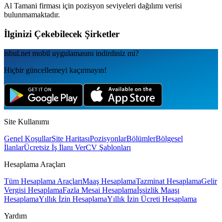
Al Tamani
firması için pozisyon seviyeleri dağılımı verisi
bulunmamaktadır.
İlginizi Çekebilecek Şirketler
isbul.net
mobil uygulamаsını
indirdiniz mi?
Hiçbir güncellemeyi kaçırmayın!
Site Kullanımı
Genel Koşullar
Site Haritası
Pozisyonlar
Bölümler
Bölgesel
İlanlar
Ücretsiz İş İlanı Ver
CV Şablonları
Hesaplama Araçları
Tüm Hesaplama Araçları
Maaş Hesaplama
Tazminat Hesaplama
Gelir
Vergisi Hesaplama
Fazla Mesai Hesaplama
İşsizlik Maaşı
Hesaplama
Yıllık İzin Hesaplama
Yıllık İzin Ücreti Hesaplama
Yardım