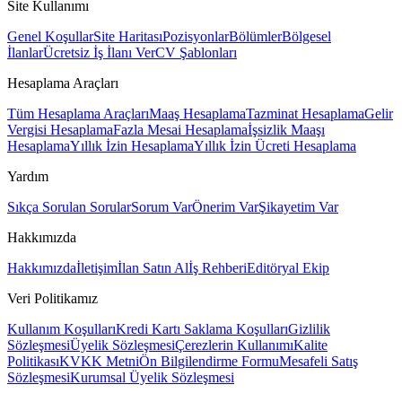
Site Kullanımı
Genel Koşullar
Site Haritası
Pozisyonlar
Bölümler
Bölgesel
İlanlar
Ücretsiz İş İlanı Ver
CV Şablonları
Hesaplama Araçları
Tüm Hesaplama Araçları
Maaş Hesaplama
Tazminat Hesaplama
Gelir
Vergisi Hesaplama
Fazla Mesai Hesaplama
İşsizlik Maaşı
Hesaplama
Yıllık İzin Hesaplama
Yıllık İzin Ücreti Hesaplama
Yardım
Sıkça Sorulan Sorular
Sorum Var
Önerim Var
Şikayetim Var
Hakkımızda
Hakkımızda
İletişim
İlan Satın Al
İş Rehberi
Editöryal Ekip
Veri Politikamız
Kullanım Koşulları
Kredi Kartı Saklama Koşulları
Gizlilik
Sözleşmesi
Üyelik Sözleşmesi
Çerezlerin Kullanımı
Kalite
Politikası
KVKK Metni
Ön Bilgilendirme Formu
Mesafeli Satış
Sözleşmesi
Kurumsal Üyelik Sözleşmesi