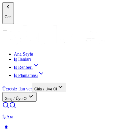
Geri
Ana Sayfa
İş İlanları
İş Rehberi
İş Planlaması
Ücretsiz ilan ver
Giriş / Üye Ol
Giriş / Üye Ol
İş Ara