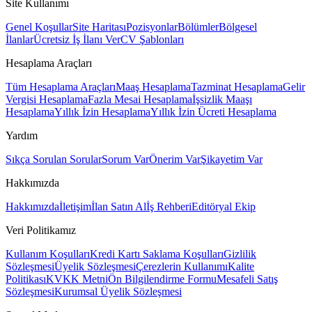
Site Kullanımı
Genel Koşullar
Site Haritası
Pozisyonlar
Bölümler
Bölgesel
İlanlar
Ücretsiz İş İlanı Ver
CV Şablonları
Hesaplama Araçları
Tüm Hesaplama Araçları
Maaş Hesaplama
Tazminat Hesaplama
Gelir
Vergisi Hesaplama
Fazla Mesai Hesaplama
İşsizlik Maaşı
Hesaplama
Yıllık İzin Hesaplama
Yıllık İzin Ücreti Hesaplama
Yardım
Sıkça Sorulan Sorular
Sorum Var
Önerim Var
Şikayetim Var
Hakkımızda
Hakkımızda
İletişim
İlan Satın Al
İş Rehberi
Editöryal Ekip
Veri Politikamız
Kullanım Koşulları
Kredi Kartı Saklama Koşulları
Gizlilik
Sözleşmesi
Üyelik Sözleşmesi
Çerezlerin Kullanımı
Kalite
Politikası
KVKK Metni
Ön Bilgilendirme Formu
Mesafeli Satış
Sözleşmesi
Kurumsal Üyelik Sözleşmesi