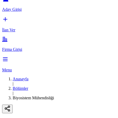
Aday Girişi
İlan Ver
Firma Girişi
Menu
Anasayfa
|
Bölümler
|
Biyosistem Mühendisliği