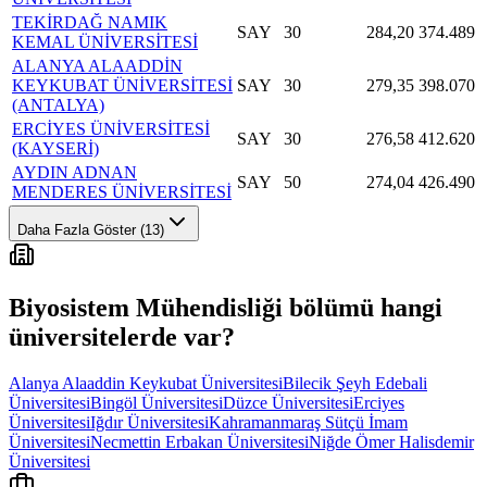
TEKİRDAĞ NAMIK
SAY
30
284,20
374.489
KEMAL ÜNİVERSİTESİ
ALANYA ALAADDİN
KEYKUBAT ÜNİVERSİTESİ
SAY
30
279,35
398.070
(ANTALYA)
ERCİYES ÜNİVERSİTESİ
SAY
30
276,58
412.620
(KAYSERİ)
AYDIN ADNAN
SAY
50
274,04
426.490
MENDERES ÜNİVERSİTESİ
Daha Fazla Göster (13)
Biyosistem Mühendisliği
bölümü hangi
üniversitelerde var?
Alanya Alaaddin Keykubat Üniversitesi
Bilecik Şeyh Edebali
Üniversitesi
Bingöl Üniversitesi
Düzce Üniversitesi
Erciyes
Üniversitesi
Iğdır Üniversitesi
Kahramanmaraş Sütçü İmam
Üniversitesi
Necmettin Erbakan Üniversitesi
Niğde Ömer Halisdemir
Üniversitesi