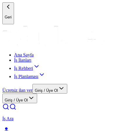
Geri
Ana Sayfa
İş İlanları
İş Rehberi
İş Planlaması
Ücretsiz ilan ver
Giriş / Üye Ol
Giriş / Üye Ol
İş Ara