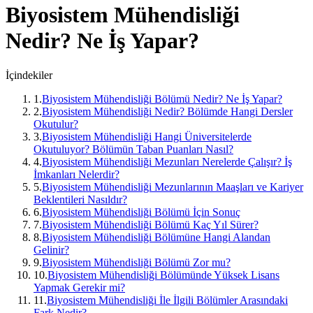
Biyosistem Mühendisliği
Nedir? Ne İş Yapar?
İçindekiler
1
.
Biyosistem Mühendisliği Bölümü Nedir? Ne İş Yapar?
2
.
Biyosistem Mühendisliği Nedir? Bölümde Hangi Dersler
Okutulur?
3
.
Biyosistem Mühendisliği Hangi Üniversitelerde
Okutuluyor? Bölümün Taban Puanları Nasıl?
4
.
Biyosistem Mühendisliği Mezunları Nerelerde Çalışır? İş
İmkanları Nelerdir?
5
.
Biyosistem Mühendisliği Mezunlarının Maaşları ve Kariyer
Beklentileri Nasıldır?
6
.
Biyosistem Mühendisliği Bölümü İçin Sonuç
7
.
Biyosistem Mühendisliği Bölümü Kaç Yıl Sürer?
8
.
Biyosistem Mühendisliği Bölümüne Hangi Alandan
Gelinir?
9
.
Biyosistem Mühendisliği Bölümü Zor mu?
10
.
Biyosistem Mühendisliği Bölümünde Yüksek Lisans
Yapmak Gerekir mi?
11
.
Biyosistem Mühendisliği İle İlgili Bölümler Arasındaki
Fark Nedir?