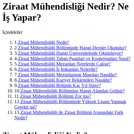
Ziraat Mühendisliği
Nedir? Ne
İş Yapar?
İçindekiler
1
.
Ziraat Mühendisliği Nedir?
2
.
Ziraat Mühendisliği Bölümünde Hangi Dersler Okutulur?
3
.
Ziraat Mühendisliği Hangi Üniversitelerde Okutuluyor?
4
.
Ziraat Mühendisliği Taban Puanları ve Kontenjanları Nasıl?
5
.
Ziraat Mühendisliği Mezunları Nerelerde Çalışır?
6
.
Ziraat Mühendisliği İş İmkanları Nelerdir?
7
.
Ziraat Mühendisliği Mezunlarının Maaşları Nasıldır?
8
.
Ziraat Mühendisliği Kariyer Beklentileri Nasıldır?
9
.
Ziraat Mühendisliği Bölümü Kaç Yıl Sürer?
10
.
Ziraat Mühendisliği Bölümüne Hangi Alandan Gelinir?
11
.
Ziraat Mühendisliği Bölümü Zor mu?
12
.
Ziraat Mühendisliği Bölümünde Yüksek Lisans Yapmak
Gerekir mi?
13
.
Ziraat Mühendisliği ile Ziraat Bölümü Arasındaki Fark
Nedir?