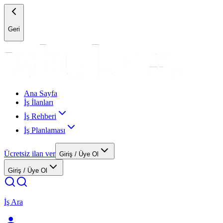
Geri
Ana Sayfa
İş İlanları
İş Rehberi
İş Planlaması
Ücretsiz ilan ver
Giriş / Üye Ol
Giriş / Üye Ol
İş Ara