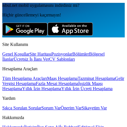
isbul.net
mobil uygulamаsını
indirdiniz mi?
Hiçbir güncellemeyi kaçırmayın!
Site Kullanımı
Genel Koşullar
Site Haritası
Pozisyonlar
Bölümler
Bölgesel
İlanlar
Ücretsiz İş İlanı Ver
CV Şablonları
Hesaplama Araçları
Tüm Hesaplama Araçları
Maaş Hesaplama
Tazminat Hesaplama
Gelir
Vergisi Hesaplama
Fazla Mesai Hesaplama
İşsizlik Maaşı
Hesaplama
Yıllık İzin Hesaplama
Yıllık İzin Ücreti Hesaplama
Yardım
Sıkça Sorulan Sorular
Sorum Var
Önerim Var
Şikayetim Var
Hakkımızda