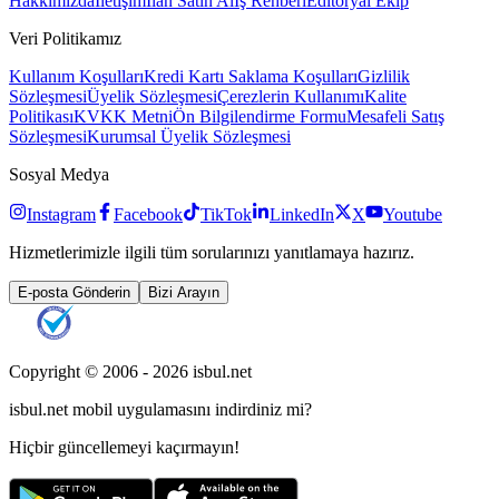
Hakkımızda
İletişim
İlan Satın Al
İş Rehberi
Editöryal Ekip
Veri Politikamız
Kullanım Koşulları
Kredi Kartı Saklama Koşulları
Gizlilik
Sözleşmesi
Üyelik Sözleşmesi
Çerezlerin Kullanımı
Kalite
Politikası
KVKK Metni
Ön Bilgilendirme Formu
Mesafeli Satış
Sözleşmesi
Kurumsal Üyelik Sözleşmesi
Sosyal Medya
Instagram
Facebook
TikTok
LinkedIn
X
Youtube
Hizmetlerimizle ilgili tüm sorularınızı yanıtlamaya hazırız.
E-posta Gönderin
Bizi Arayın
Copyright © 2006 -
2026
isbul.net
isbul.net
mobil uygulamasını
indirdiniz mi?
Hiçbir güncellemeyi kaçırmayın!