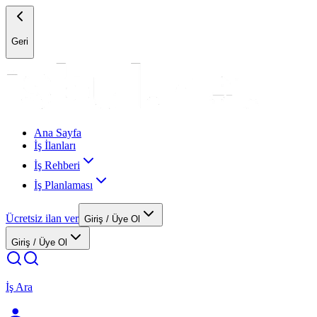
Geri
Ana Sayfa
İş İlanları
İş Rehberi
İş Planlaması
Ücretsiz ilan ver
Giriş / Üye Ol
Giriş / Üye Ol
İş Ara