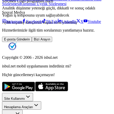
Tercihen Logo programını bilen
Sözleşmesi
Kurumsal Üyelik Sözleşmesi
Analitik düşünme yeteneği güçlü, dikkatli ve sonuç odaklı
Sosyal Medya
Yoğun iş temposuna uyum sağlayabilecek
Instagram
Facebook
TikTok
LinkedIn
X
Youtube
Aylık kapanış süreçlerini baştan sona yönetmiş
Hizmetlerimizle ilgili tüm sorularınızı yanıtlamaya hazırız.
E-posta Gönderin
Bizi Arayın
Copyright © 2006 -
2026
isbul.net
isbul.net
mobil uygulamasını
indirdiniz mi?
Hiçbir güncellemeyi kaçırmayın!
Site Kullanımı
Hesaplama Araçları