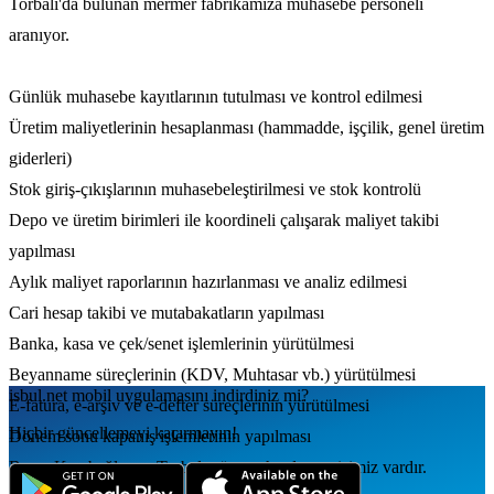
Torbalı'da bulunan mermer fabrikamıza muhasebe personeli
aranıyor.
Günlük muhasebe kayıtlarının tutulması ve kontrol edilmesi
Üretim maliyetlerinin hesaplanması (hammadde, işçilik, genel üretim
giderleri)
Stok giriş-çıkışlarının muhasebeleştirilmesi ve stok kontrolü
Depo ve üretim birimleri ile koordineli çalışarak maliyet takibi
yapılması
Aylık maliyet raporlarının hazırlanması ve analiz edilmesi
Cari hesap takibi ve mutabakatların yapılması
Banka, kasa ve çek/senet işlemlerinin yürütülmesi
Beyanname süreçlerinin (KDV, Muhtasar vb.) yürütülmesi
isbul.net
mobil uygulamаsını
indirdiniz mi?
E-fatura, e-arşiv ve e-defter süreçlerinin yürütülmesi
Hiçbir güncellemeyi kaçırmayın!
Dönem sonu kapanış işlemlerinin yapılması
Buca, Karabağlar ve Torbalı güzergahında servisimiz vardır.