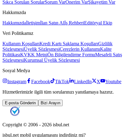
Sıkça Sorulan Sorular
Sorum Var
Önerim Var
Şikayetim Var
Hakkımızda
Hakkımızda
İletişim
İlan Satın Al
İş Rehberi
Editöryal Ekip
Veri Politikamız
Kullanım Koşulları
Kredi Kartı Saklama Koşulları
Gizlilik
Sözleşmesi
Üyelik Sözleşmesi
Çerezlerin Kullanımı
Kalite
Politikası
KVKK Metni
Ön Bilgilendirme Formu
Mesafeli Satış
Sözleşmesi
Kurumsal Üyelik Sözleşmesi
Sosyal Medya
Instagram
Facebook
TikTok
LinkedIn
X
Youtube
Hizmetlerimizle ilgili tüm sorularınızı yanıtlamaya hazırız.
E-posta Gönderin
Bizi Arayın
Copyright © 2006 -
2026
isbul.net
isbul.net
mobil uygulamasını
indirdiniz mi?