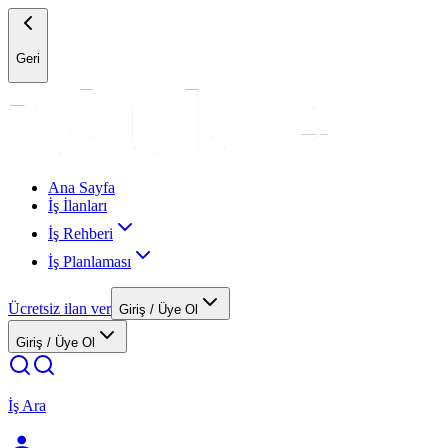
Geri
Ana Sayfa
İş İlanları
İş Rehberi
İş Planlaması
Ücretsiz ilan ver
Giriş / Üye Ol
Giriş / Üye Ol
İş Ara