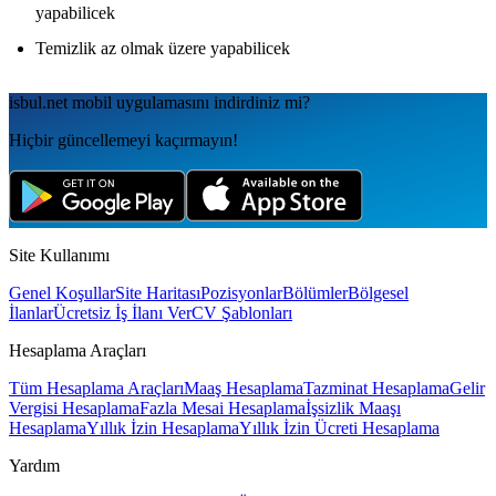
yapabilicek
Temizlik az olmak üzere yapabilicek
isbul.net
mobil uygulamаsını
indirdiniz mi?
Hiçbir güncellemeyi kaçırmayın!
Site Kullanımı
Genel Koşullar
Site Haritası
Pozisyonlar
Bölümler
Bölgesel
İlanlar
Ücretsiz İş İlanı Ver
CV Şablonları
Hesaplama Araçları
Tüm Hesaplama Araçları
Maaş Hesaplama
Tazminat Hesaplama
Gelir
Vergisi Hesaplama
Fazla Mesai Hesaplama
İşsizlik Maaşı
Hesaplama
Yıllık İzin Hesaplama
Yıllık İzin Ücreti Hesaplama
Yardım