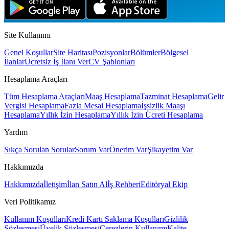
Site Kullanımı
Genel Koşullar
Site Haritası
Pozisyonlar
Bölümler
Bölgesel
İlanlar
Ücretsiz İş İlanı Ver
CV Şablonları
Hesaplama Araçları
Tüm Hesaplama Araçları
Maaş Hesaplama
Tazminat Hesaplama
Gelir
Vergisi Hesaplama
Fazla Mesai Hesaplama
İşsizlik Maaşı
Hesaplama
Yıllık İzin Hesaplama
Yıllık İzin Ücreti Hesaplama
Yardım
Sıkça Sorulan Sorular
Sorum Var
Önerim Var
Şikayetim Var
Hakkımızda
Hakkımızda
İletişim
İlan Satın Al
İş Rehberi
Editöryal Ekip
Veri Politikamız
Kullanım Koşulları
Kredi Kartı Saklama Koşulları
Gizlilik
Sözleşmesi
Üyelik Sözleşmesi
Çerezlerin Kullanımı
Kalite