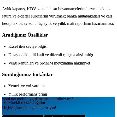
Aylık kapanış, KDV ve muhtasar beyannamelerini hazırlamak; e-
fatura ve e-defter süreçlerini yürütmek; banka mutabakatları ve cari
hesap takibi; ay sonu, üç aylık ve yıllık mali raporların hazırlanması.
Aradığımız Özellikler
Excel ileri seviye bilgisi
Detay odaklı, dikkatli ve düzenli çalışma alışkanlığı
Vergi kanunları ve SMMM mevzuatına hâkimiyet
Sunduğumuz İmkânlar
Yemek ve yol yardımı
Yıllık performans primi
isbul.net
mobil uygulamаsını
indirdiniz mi?
Sürekli mesleki eğitim
Hiçbir güncellemeyi kaçırmayın!