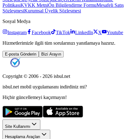
Politikası
KVKK Metni
Ön Bilgilendirme Formu
Mesafeli Satış
Sözleşmesi
Kurumsal Üyelik Sözleşmesi
Sosyal Medya
Instagram
Facebook
TikTok
LinkedIn
X
Youtube
Hizmetlerimizle ilgili tüm sorularınızı yanıtlamaya hazırız.
E-posta Gönderin
Bizi Arayın
Copyright © 2006 -
2026
isbul.net
isbul.net
mobil uygulamasını
indirdiniz mi?
Hiçbir güncellemeyi kaçırmayın!
Site Kullanımı
Hesaplama Araçları