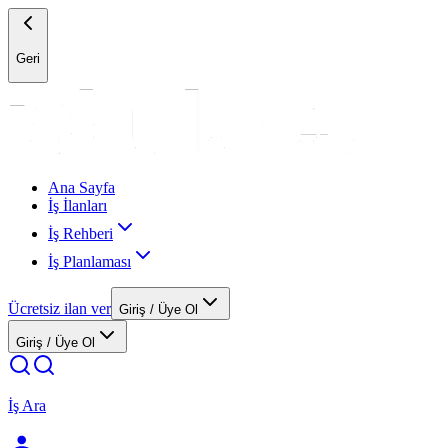
Geri
Ana Sayfa
İş İlanları
İş Rehberi
İş Planlaması
Ücretsiz ilan ver
Giriş / Üye Ol
Giriş / Üye Ol
İş Ara