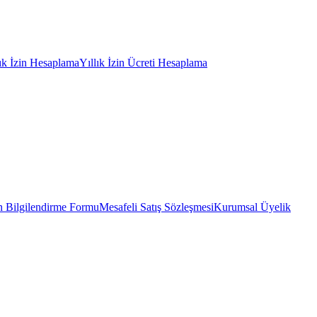
lık İzin Hesaplama
Yıllık İzin Ücreti Hesaplama
 Bilgilendirme Formu
Mesafeli Satış Sözleşmesi
Kurumsal Üyelik