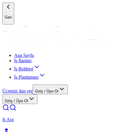
Geri
Ana Sayfa
İş İlanları
İş Rehberi
İş Planlaması
Ücretsiz ilan ver
Giriş / Üye Ol
Giriş / Üye Ol
İş Ara