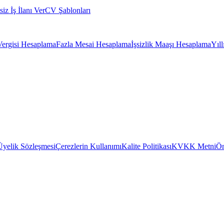
siz İş İlanı Ver
CV Şablonları
Vergisi Hesaplama
Fazla Mesai Hesaplama
İşsizlik Maaşı Hesaplama
Yıl
Üyelik Sözleşmesi
Çerezlerin Kullanımı
Kalite Politikası
KVKK Metni
Ön