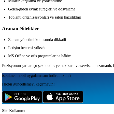
Misafir karşılama ve yönlendirme
Gelen-giden evrak süreçleri ve dosyalama
Toplantı organizasyonları ve salon hazırlıkları
Aranan Nitelikler
Zaman yönetimi konusunda dikkatli
İletişim becerisi yüksek
MS Office ve ofis programlarına hâkim
Pozisyonun şartları şu şekildedir: yemek kartı ve servis; tam zamanlı, i
isbul.net
mobil uygulamаsını
indirdiniz mi?
Hiçbir güncellemeyi kaçırmayın!
Site Kullanımı