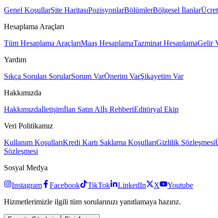
Genel Koşullar
Site Haritası
Pozisyonlar
Bölümler
Bölgesel İlanlar
Ücret
Hesaplama Araçları
Tüm Hesaplama Araçları
Maaş Hesaplama
Tazminat Hesaplama
Gelir 
Yardım
Sıkça Sorulan Sorular
Sorum Var
Önerim Var
Şikayetim Var
Hakkımızda
Hakkımızda
İletişim
İlan Satın Al
İş Rehberi
Editöryal Ekip
Veri Politikamız
Kullanım Koşulları
Kredi Kartı Saklama Koşulları
Gizlilik Sözleşmesi
Sözleşmesi
Sosyal Medya
Instagram
Facebook
TikTok
LinkedIn
X
Youtube
Hizmetlerimizle ilgili tüm sorularınızı yanıtlamaya hazırız.