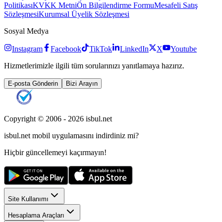
Politikası
KVKK Metni
Ön Bilgilendirme Formu
Mesafeli Satış
Sözleşmesi
Kurumsal Üyelik Sözleşmesi
Sosyal Medya
Instagram
Facebook
TikTok
LinkedIn
X
Youtube
Hizmetlerimizle ilgili tüm sorularınızı yanıtlamaya hazırız.
E-posta Gönderin
Bizi Arayın
Copyright © 2006 -
2026
isbul.net
isbul.net
mobil uygulamasını
indirdiniz mi?
Hiçbir güncellemeyi kaçırmayın!
Site Kullanımı
Hesaplama Araçları