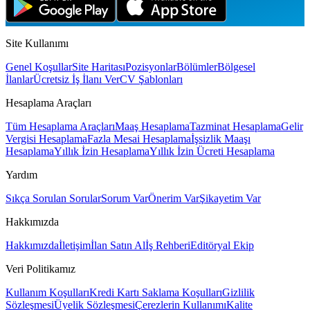
Site Kullanımı
Genel Koşullar
Site Haritası
Pozisyonlar
Bölümler
Bölgesel
İlanlar
Ücretsiz İş İlanı Ver
CV Şablonları
Hesaplama Araçları
Tüm Hesaplama Araçları
Maaş Hesaplama
Tazminat Hesaplama
Gelir
Vergisi Hesaplama
Fazla Mesai Hesaplama
İşsizlik Maaşı
Hesaplama
Yıllık İzin Hesaplama
Yıllık İzin Ücreti Hesaplama
Yardım
Sıkça Sorulan Sorular
Sorum Var
Önerim Var
Şikayetim Var
Hakkımızda
Hakkımızda
İletişim
İlan Satın Al
İş Rehberi
Editöryal Ekip
Veri Politikamız
Kullanım Koşulları
Kredi Kartı Saklama Koşulları
Gizlilik
Sözleşmesi
Üyelik Sözleşmesi
Çerezlerin Kullanımı
Kalite