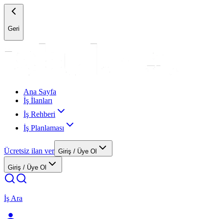
Geri
Ana Sayfa
İş İlanları
İş Rehberi
İş Planlaması
Ücretsiz ilan ver
Giriş / Üye Ol
Giriş / Üye Ol
İş Ara