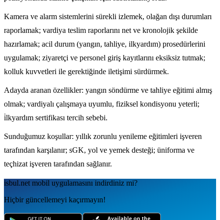
Kamera ve alarm sistemlerini sürekli izlemek, olağan dışı durumları
raporlamak; vardiya teslim raporlarını net ve kronolojik şekilde
hazırlamak; acil durum (yangın, tahliye, ilkyardım) prosedürlerini
uygulamak; ziyaretçi ve personel giriş kayıtlarını eksiksiz tutmak;
kolluk kuvvetleri ile gerektiğinde iletişimi sürdürmek.
Adayda aranan özellikler: yangın söndürme ve tahliye eğitimi almış
olmak; vardiyalı çalışmaya uyumlu, fiziksel kondisyonu yeterli;
i̇lkyardım sertifikası tercih sebebi.
Sunduğumuz koşullar: yıllık zorunlu yenileme eğitimleri işveren
tarafından karşılanır; sGK, yol ve yemek desteği; üniforma ve
teçhizat işveren tarafından sağlanır.
isbul.net
mobil uygulamаsını
indirdiniz mi?
Hiçbir güncellemeyi kaçırmayın!