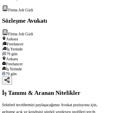
Firma Adı Gizli
Sözleşme Avukatı
Firma Adı Gizli
Ankara
|
Freelancer
|
İş Yerinde
|
79 gün
Ankara
Freelancer
İş Yerinde
79 gün
İş Tanımı & Aranan Nitelikler
Sektörel tecrübemizi paylaşacağımız Avukat pozisyonu için,
gelişime açık ve kendisini sürekli yenileyen profilleri tercih