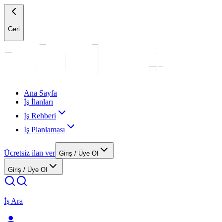
Geri
Ana Sayfa
İş İlanları
İş Rehberi
İş Planlaması
Ücretsiz ilan ver
Giriş / Üye Ol
Giriş / Üye Ol
İş Ara