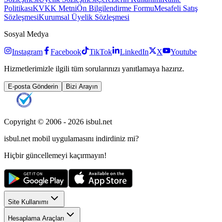
Politikası
KVKK Metni
Ön Bilgilendirme Formu
Mesafeli Satış
Sözleşmesi
Kurumsal Üyelik Sözleşmesi
Sosyal Medya
Instagram
Facebook
TikTok
LinkedIn
X
Youtube
Hizmetlerimizle ilgili tüm sorularınızı yanıtlamaya hazırız.
E-posta Gönderin
Bizi Arayın
Copyright © 2006 -
2026
isbul.net
isbul.net
mobil uygulamasını
indirdiniz mi?
Hiçbir güncellemeyi kaçırmayın!
Site Kullanımı
Hesaplama Araçları