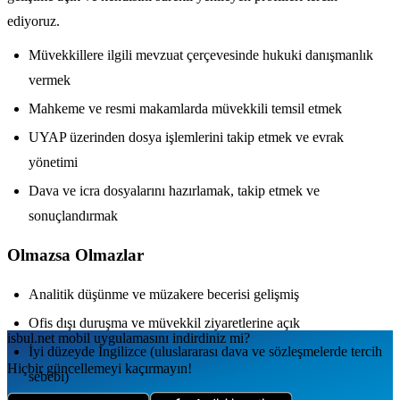
ediyoruz.
Müvekkillere ilgili mevzuat çerçevesinde hukuki danışmanlık
vermek
Mahkeme ve resmi makamlarda müvekkili temsil etmek
UYAP üzerinden dosya işlemlerini takip etmek ve evrak
yönetimi
Dava ve icra dosyalarını hazırlamak, takip etmek ve
sonuçlandırmak
Olmazsa Olmazlar
Analitik düşünme ve müzakere becerisi gelişmiş
Ofis dışı duruşma ve müvekkil ziyaretlerine açık
isbul.net
mobil uygulamаsını
indirdiniz mi?
İyi düzeyde İngilizce (uluslararası dava ve sözleşmelerde tercih
Hiçbir güncellemeyi kaçırmayın!
sebebi)