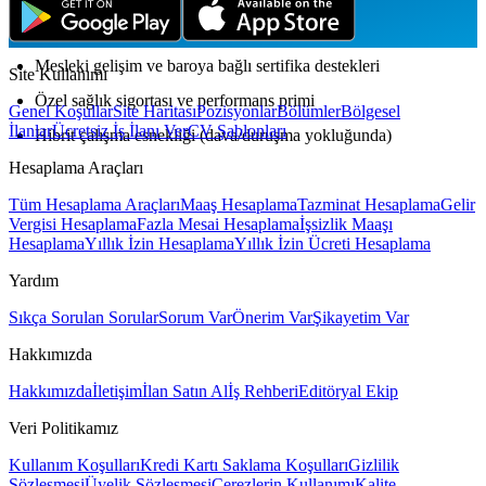
Çalışma Şartları
Mesleki gelişim ve baroya bağlı sertifika destekleri
Site Kullanımı
Özel sağlık sigortası ve performans primi
Genel Koşullar
Site Haritası
Pozisyonlar
Bölümler
Bölgesel
İlanlar
Ücretsiz İş İlanı Ver
CV Şablonları
Hibrit çalışma esnekliği (dava/duruşma yokluğunda)
Hesaplama Araçları
Tüm Hesaplama Araçları
Maaş Hesaplama
Tazminat Hesaplama
Gelir
Vergisi Hesaplama
Fazla Mesai Hesaplama
İşsizlik Maaşı
Hesaplama
Yıllık İzin Hesaplama
Yıllık İzin Ücreti Hesaplama
Yardım
Sıkça Sorulan Sorular
Sorum Var
Önerim Var
Şikayetim Var
Hakkımızda
Hakkımızda
İletişim
İlan Satın Al
İş Rehberi
Editöryal Ekip
Veri Politikamız
Kullanım Koşulları
Kredi Kartı Saklama Koşulları
Gizlilik
Sözleşmesi
Üyelik Sözleşmesi
Çerezlerin Kullanımı
Kalite