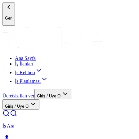
Geri
Ana Sayfa
İş İlanları
İş Rehberi
İş Planlaması
Ücretsiz ilan ver
Giriş / Üye Ol
Giriş / Üye Ol
İş Ara