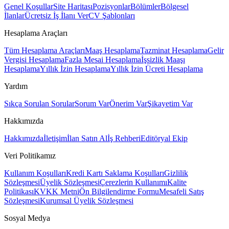
Genel Koşullar
Site Haritası
Pozisyonlar
Bölümler
Bölgesel
İlanlar
Ücretsiz İş İlanı Ver
CV Şablonları
Hesaplama Araçları
Tüm Hesaplama Araçları
Maaş Hesaplama
Tazminat Hesaplama
Gelir
Vergisi Hesaplama
Fazla Mesai Hesaplama
İşsizlik Maaşı
Hesaplama
Yıllık İzin Hesaplama
Yıllık İzin Ücreti Hesaplama
Yardım
Sıkça Sorulan Sorular
Sorum Var
Önerim Var
Şikayetim Var
Hakkımızda
Hakkımızda
İletişim
İlan Satın Al
İş Rehberi
Editöryal Ekip
Veri Politikamız
Kullanım Koşulları
Kredi Kartı Saklama Koşulları
Gizlilik
Sözleşmesi
Üyelik Sözleşmesi
Çerezlerin Kullanımı
Kalite
Politikası
KVKK Metni
Ön Bilgilendirme Formu
Mesafeli Satış
Sözleşmesi
Kurumsal Üyelik Sözleşmesi
Sosyal Medya