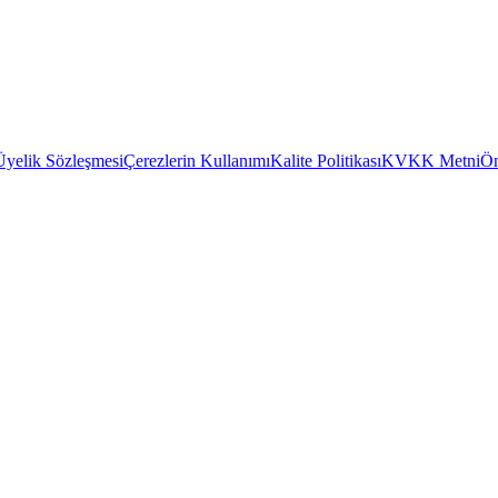
Üyelik Sözleşmesi
Çerezlerin Kullanımı
Kalite Politikası
KVKK Metni
Ön