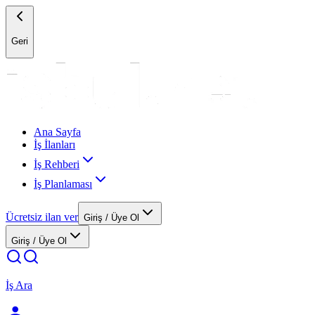
Geri
Ana Sayfa
İş İlanları
İş Rehberi
İş Planlaması
Ücretsiz ilan ver
Giriş / Üye Ol
Giriş / Üye Ol
İş Ara