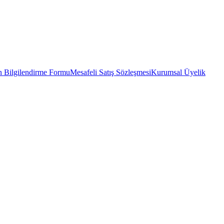
 Bilgilendirme Formu
Mesafeli Satış Sözleşmesi
Kurumsal Üyelik