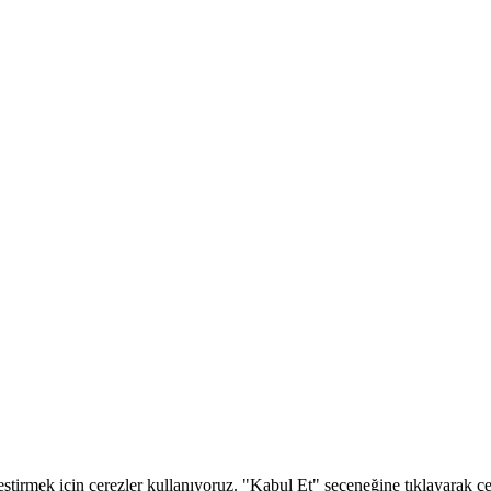
eştirmek için çerezler kullanıyoruz. "Kabul Et" seçeneğine tıklayarak çere