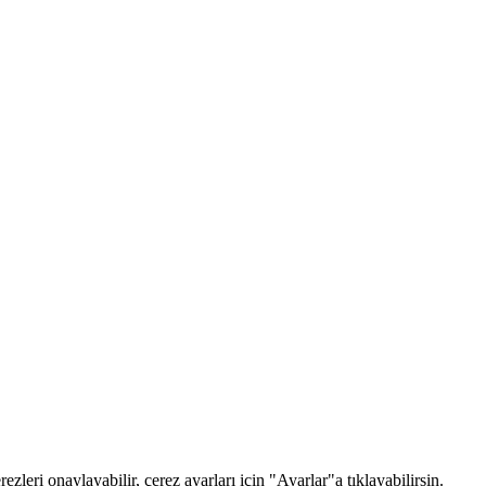
zleri onaylayabilir, çerez ayarları için "Ayarlar"a tıklayabilirsin.