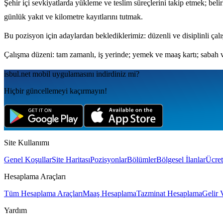
Şehir içi sevkiyatlarda yükleme ve teslim süreçlerini takip etmek; bel
günlük yakıt ve kilometre kayıtlarını tutmak.
Bu pozisyon için adaylardan beklediklerimiz: düzenli ve disiplinli çalı
Çalışma düzeni: tam zamanlı, iş yerinde; yemek ve maaş kartı; sabah 
isbul.net
mobil uygulamаsını
indirdiniz mi?
Hiçbir güncellemeyi kaçırmayın!
Site Kullanımı
Genel Koşullar
Site Haritası
Pozisyonlar
Bölümler
Bölgesel İlanlar
Ücret
Hesaplama Araçları
Tüm Hesaplama Araçları
Maaş Hesaplama
Tazminat Hesaplama
Gelir 
Yardım