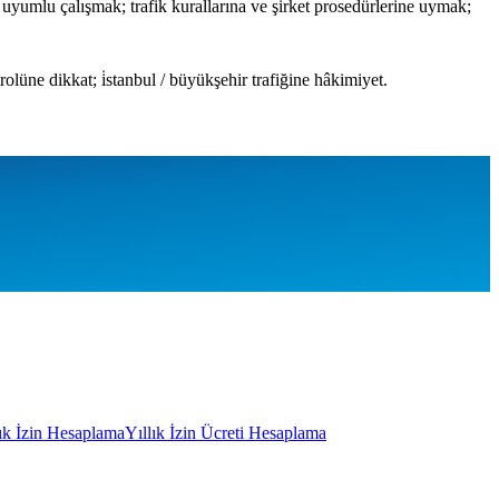
 uyumlu çalışmak; trafik kurallarına ve şirket prosedürlerine uymak;
olüne dikkat; i̇stanbul / büyükşehir trafiğine hâkimiyet.
lık İzin Hesaplama
Yıllık İzin Ücreti Hesaplama