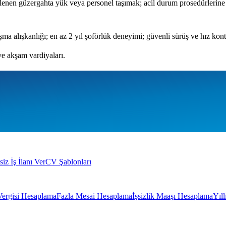
irlenen güzergahta yük veya personel taşımak; acil durum prosedürlerine
şma alışkanlığı; en az 2 yıl şoförlük deneyimi; güvenli sürüş ve hız kontr
ve akşam vardiyaları.
siz İş İlanı Ver
CV Şablonları
Vergisi Hesaplama
Fazla Mesai Hesaplama
İşsizlik Maaşı Hesaplama
Yıl