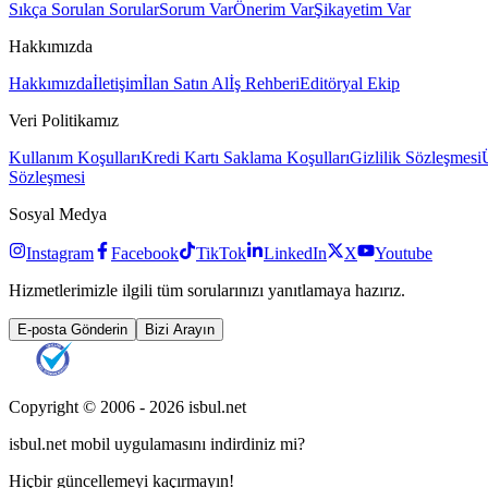
Sıkça Sorulan Sorular
Sorum Var
Önerim Var
Şikayetim Var
Hakkımızda
Hakkımızda
İletişim
İlan Satın Al
İş Rehberi
Editöryal Ekip
Veri Politikamız
Kullanım Koşulları
Kredi Kartı Saklama Koşulları
Gizlilik Sözleşmesi
Sözleşmesi
Sosyal Medya
Instagram
Facebook
TikTok
LinkedIn
X
Youtube
Hizmetlerimizle ilgili tüm sorularınızı yanıtlamaya hazırız.
E-posta Gönderin
Bizi Arayın
Copyright © 2006 -
2026
isbul.net
isbul.net
mobil uygulamasını
indirdiniz mi?
Hiçbir güncellemeyi kaçırmayın!