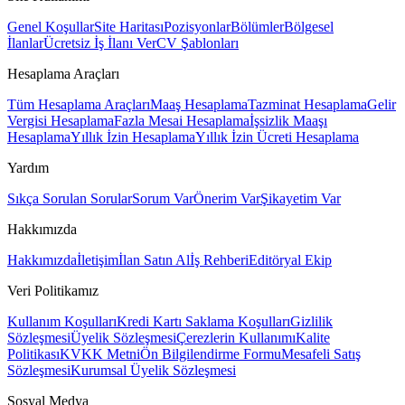
Genel Koşullar
Site Haritası
Pozisyonlar
Bölümler
Bölgesel
İlanlar
Ücretsiz İş İlanı Ver
CV Şablonları
Hesaplama Araçları
Tüm Hesaplama Araçları
Maaş Hesaplama
Tazminat Hesaplama
Gelir
Vergisi Hesaplama
Fazla Mesai Hesaplama
İşsizlik Maaşı
Hesaplama
Yıllık İzin Hesaplama
Yıllık İzin Ücreti Hesaplama
Yardım
Sıkça Sorulan Sorular
Sorum Var
Önerim Var
Şikayetim Var
Hakkımızda
Hakkımızda
İletişim
İlan Satın Al
İş Rehberi
Editöryal Ekip
Veri Politikamız
Kullanım Koşulları
Kredi Kartı Saklama Koşulları
Gizlilik
Sözleşmesi
Üyelik Sözleşmesi
Çerezlerin Kullanımı
Kalite
Politikası
KVKK Metni
Ön Bilgilendirme Formu
Mesafeli Satış
Sözleşmesi
Kurumsal Üyelik Sözleşmesi
Sosyal Medya