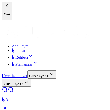
Geri
Ana Sayfa
İş İlanları
İş Rehberi
İş Planlaması
Ücretsiz ilan ver
Giriş / Üye Ol
Giriş / Üye Ol
İş Ara