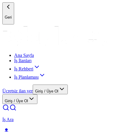
Geri
Ana Sayfa
İş İlanları
İş Rehberi
İş Planlaması
Ücretsiz ilan ver
Giriş / Üye Ol
Giriş / Üye Ol
İş Ara