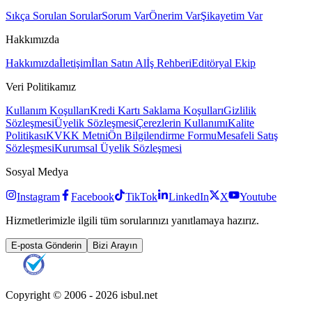
Sıkça Sorulan Sorular
Sorum Var
Önerim Var
Şikayetim Var
Hakkımızda
Hakkımızda
İletişim
İlan Satın Al
İş Rehberi
Editöryal Ekip
Veri Politikamız
Kullanım Koşulları
Kredi Kartı Saklama Koşulları
Gizlilik
Sözleşmesi
Üyelik Sözleşmesi
Çerezlerin Kullanımı
Kalite
Politikası
KVKK Metni
Ön Bilgilendirme Formu
Mesafeli Satış
Sözleşmesi
Kurumsal Üyelik Sözleşmesi
Sosyal Medya
Instagram
Facebook
TikTok
LinkedIn
X
Youtube
Hizmetlerimizle ilgili tüm sorularınızı yanıtlamaya hazırız.
E-posta Gönderin
Bizi Arayın
Copyright © 2006 -
2026
isbul.net