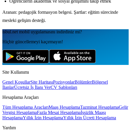
Öğrencilerin akademik ve sosyal gelişimini takip etmek
Aranan: pedagojik formasyon belgesi. Şartlar: eğitim sürecinde
mesleki gelişim desteği.
isbul.net
mobil uygulamаsını
indirdiniz mi?
Hiçbir güncellemeyi kaçırmayın!
Site Kullanımı
Genel Koşullar
Site Haritası
Pozisyonlar
Bölümler
Bölgesel
İlanlar
Ücretsiz İş İlanı Ver
CV Şablonları
Hesaplama Araçları
Tüm Hesaplama Araçları
Maaş Hesaplama
Tazminat Hesaplama
Gelir
Vergisi Hesaplama
Fazla Mesai Hesaplama
İşsizlik Maaşı
Hesaplama
Yıllık İzin Hesaplama
Yıllık İzin Ücreti Hesaplama
Yardım