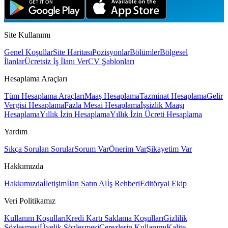
Site Kullanımı
Genel Koşullar
Site Haritası
Pozisyonlar
Bölümler
Bölgesel
İlanlar
Ücretsiz İş İlanı Ver
CV Şablonları
Hesaplama Araçları
Tüm Hesaplama Araçları
Maaş Hesaplama
Tazminat Hesaplama
Gelir
Vergisi Hesaplama
Fazla Mesai Hesaplama
İşsizlik Maaşı
Hesaplama
Yıllık İzin Hesaplama
Yıllık İzin Ücreti Hesaplama
Yardım
Sıkça Sorulan Sorular
Sorum Var
Önerim Var
Şikayetim Var
Hakkımızda
Hakkımızda
İletişim
İlan Satın Al
İş Rehberi
Editöryal Ekip
Veri Politikamız
Kullanım Koşulları
Kredi Kartı Saklama Koşulları
Gizlilik
Sözleşmesi
Üyelik Sözleşmesi
Çerezlerin Kullanımı
Kalite