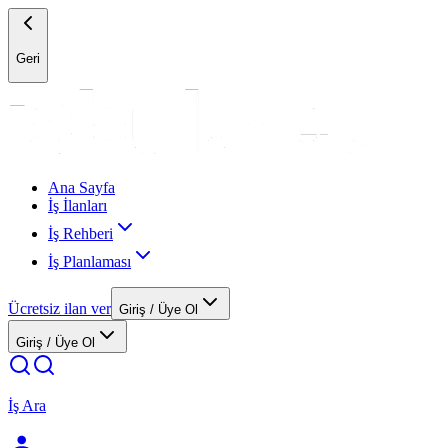
Geri
Ana Sayfa
İş İlanları
İş Rehberi
İş Planlaması
Ücretsiz ilan ver
Giriş / Üye Ol
Giriş / Üye Ol
İş Ara