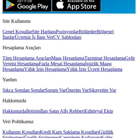
Site Kullanımı
Genel Koşullar
Site Haritası
Pozisyonlar
Bölümler
Bölgesel
İlanlar
Ücretsiz İş İlanı Ver
CV Şablonları
Hesaplama Araçları
Tüm Hesaplama Araçları
Maaş Hesaplama
Tazminat Hesaplama
Gelir
Vergisi Hesaplama
Fazla Mesai Hesaplama
İşsizlik Maaşı
Hesaplama
Yıllık İzin Hesaplama
Yıllık İzin Ücreti Hesaplama
Yardım
Sıkça Sorulan Sorular
Sorum Var
Önerim Var
Şikayetim Var
Hakkımızda
Hakkımızda
İletişim
İlan Satın Al
İş Rehberi
Editöryal Ekip
Veri Politikamız
Kullanım Koşulları
Kredi Kartı Saklama Koşulları
Gizlilik
Sözleşmesi
Üyelik Sözleşmesi
Çerezlerin Kullanımı
Kalite