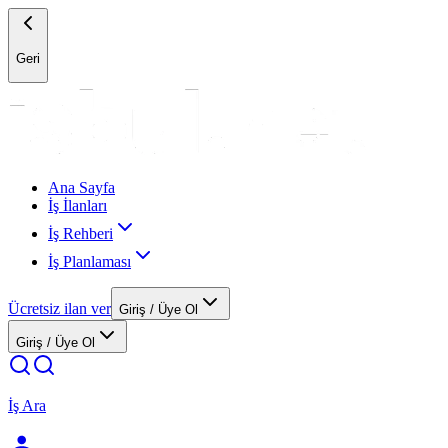
Geri
Ana Sayfa
İş İlanları
İş Rehberi
İş Planlaması
Ücretsiz ilan ver
Giriş / Üye Ol
Giriş / Üye Ol
İş Ara