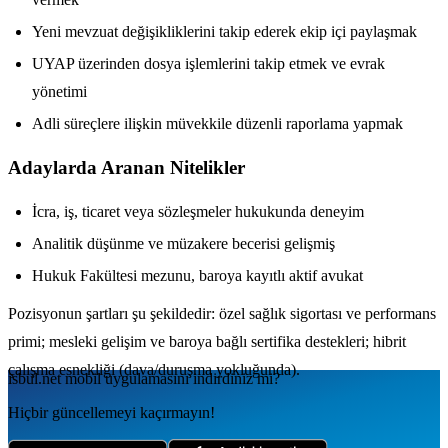
Yeni mevzuat değişikliklerini takip ederek ekip içi paylaşmak
UYAP üzerinden dosya işlemlerini takip etmek ve evrak
yönetimi
Adli süreçlere ilişkin müvekkile düzenli raporlama yapmak
Adaylarda Aranan Nitelikler
İcra, iş, ticaret veya sözleşmeler hukukunda deneyim
Analitik düşünme ve müzakere becerisi gelişmiş
Hukuk Fakültesi mezunu, baroya kayıtlı aktif avukat
Pozisyonun şartları şu şekildedir: özel sağlık sigortası ve performans
primi; mesleki gelişim ve baroya bağlı sertifika destekleri; hibrit
çalışma esnekliği (dava/duruşma yokluğunda).
isbul.net
mobil uygulamаsını
indirdiniz mi?
Hiçbir güncellemeyi kaçırmayın!