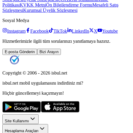
Politikası
KVKK Metni
Ön Bilgilendirme Formu
Mesafeli Satış
Sözleşmesi
Kurumsal Üyelik Sözleşmesi
Sosyal Medya
Instagram
Facebook
TikTok
LinkedIn
X
Youtube
Hizmetlerimizle ilgili tüm sorularınızı yanıtlamaya hazırız.
E-posta Gönderin
Bizi Arayın
Copyright © 2006 -
2026
isbul.net
isbul.net
mobil uygulamasını
indirdiniz mi?
Hiçbir güncellemeyi kaçırmayın!
Site Kullanımı
Hesaplama Araçları