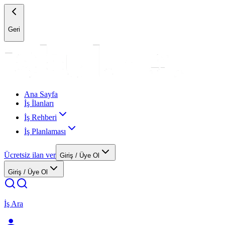
Geri
Ana Sayfa
İş İlanları
İş Rehberi
İş Planlaması
Ücretsiz ilan ver
Giriş / Üye Ol
Giriş / Üye Ol
İş Ara