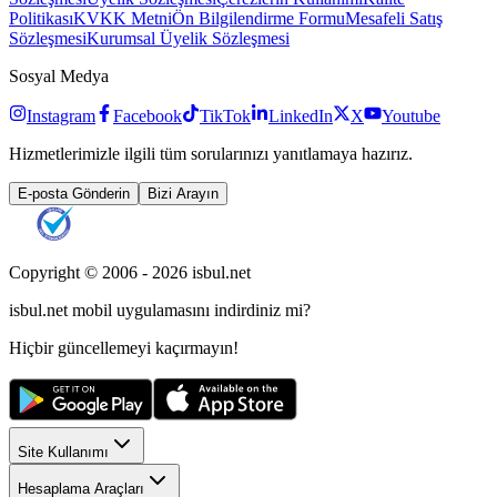
Politikası
KVKK Metni
Ön Bilgilendirme Formu
Mesafeli Satış
Sözleşmesi
Kurumsal Üyelik Sözleşmesi
Sosyal Medya
Instagram
Facebook
TikTok
LinkedIn
X
Youtube
Hizmetlerimizle ilgili tüm sorularınızı yanıtlamaya hazırız.
E-posta Gönderin
Bizi Arayın
Copyright © 2006 -
2026
isbul.net
isbul.net
mobil uygulamasını
indirdiniz mi?
Hiçbir güncellemeyi kaçırmayın!
Site Kullanımı
Hesaplama Araçları