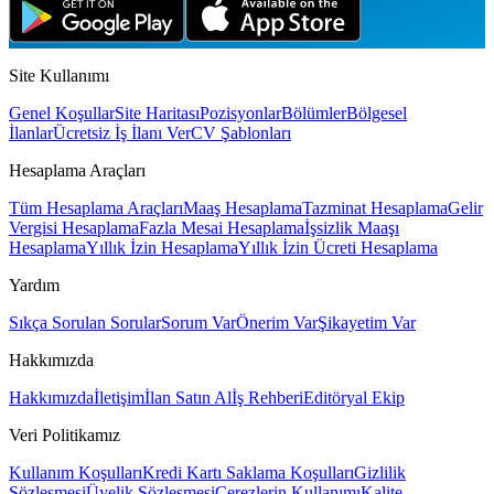
Site Kullanımı
Genel Koşullar
Site Haritası
Pozisyonlar
Bölümler
Bölgesel
İlanlar
Ücretsiz İş İlanı Ver
CV Şablonları
Hesaplama Araçları
Tüm Hesaplama Araçları
Maaş Hesaplama
Tazminat Hesaplama
Gelir
Vergisi Hesaplama
Fazla Mesai Hesaplama
İşsizlik Maaşı
Hesaplama
Yıllık İzin Hesaplama
Yıllık İzin Ücreti Hesaplama
Yardım
Sıkça Sorulan Sorular
Sorum Var
Önerim Var
Şikayetim Var
Hakkımızda
Hakkımızda
İletişim
İlan Satın Al
İş Rehberi
Editöryal Ekip
Veri Politikamız
Kullanım Koşulları
Kredi Kartı Saklama Koşulları
Gizlilik
Sözleşmesi
Üyelik Sözleşmesi
Çerezlerin Kullanımı
Kalite